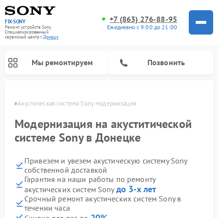
+7 (863) 276-88-95
FIX-SONY
Ежедневно с 9:00 до 21:00
Ремонт устройств Sony
Специализированный
cервисный центр г.
Донецк
Мы ремонтируем
Позвонить
нецке
Акустическая система Sony модернизация
Модернизация на акуститической
системе Sony в Донецке
Привезем и увезем акустическую систему Sony
собственной доставкой
Гарантия на наши работы по ремонту
до 3-х лет
акустических систем Sony
Ремонт проигрывателей винила Sony
Ремонт микшерных пультов Sony
Ремонт игровых приставок Sony
Ремонт домашних кинотеатров Sony
Срочный ремонт акустических систем Sony в
течении часа
20%
Скидка для вас до