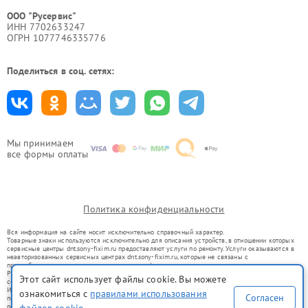
ООО "Русервис"
ИНН 7702633247
ОГРН 1077746335776
Поделиться в соц. сетях:
Мы принимаем
все формы оплаты
Политика конфиденциальности
Вся информация на сайте носит исключительно справочный характер.
Товарные знаки используются исключительно для описания устройств, в отношении которых
сервисные центры dnt.sony-fixim.ru предоставляют услуги по ремонту. Услуги оказываются в
неавторизованных сервисных центрах dnt.sony-fixim.ru, которые не связаны с
правообладателями товарных знаков или их официальными представителями.
Ремонт осуществляется для устройств, уже введенных в гражданский оборот в соответствии
Этот сайт использует файлы cookie. Вы можете
со статьей 1487 ГК РФ.
Использование товарных знаков не преследует цели индивидуализации услуг или введения
ознакомиться с
правилами использования
Согласен
потребителей в заблуждение, а служит для информирования о предоставляемых услугах по
ремонту техники указанных брендов.