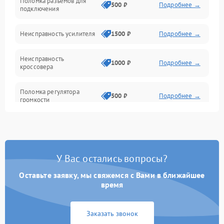
Поломка разъемов для
500 ₽
Подробнее →
подключения
Неисправность усилителя
1500 ₽
Подробнее →
Неисправность
1000 ₽
Подробнее →
кроссовера
Поломка регулятора
500 ₽
Подробнее →
громкости
Неисправность системы
1000 ₽
Подробнее →
защиты от перегрузок
У Вас остались вопросы?
Поломка системы
автоматического
1000 ₽
Подробнее →
отключения
Оставьте заявку, мы свяжемся с Вами в ближайшее
время
Неисправность системы
защиты от короткого
1000 ₽
Подробнее →
Заказать звонок
замыкания