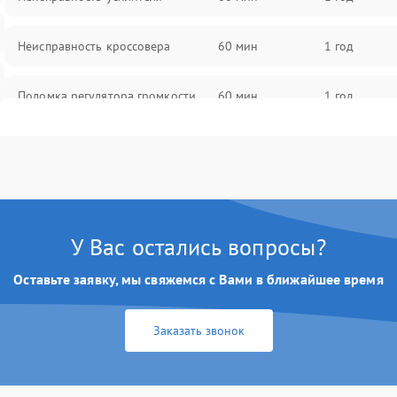
Неисправность кроссовера
60 мин
1 год
Поломка регулятора громкости
60 мин
1 год
Неисправность системы защиты от
60 мин
1 год
перегрузок
Поломка системы автоматического
60 мин
1 год
отключения
У Вас остались вопросы?
Неисправность системы защиты от
Оставьте заявку, мы свяжемся с Вами в ближайшее время
60 мин
1 год
короткого замыкания
Заказать звонок
Повреждение системы защиты от
60 мин
1 год
перегрева