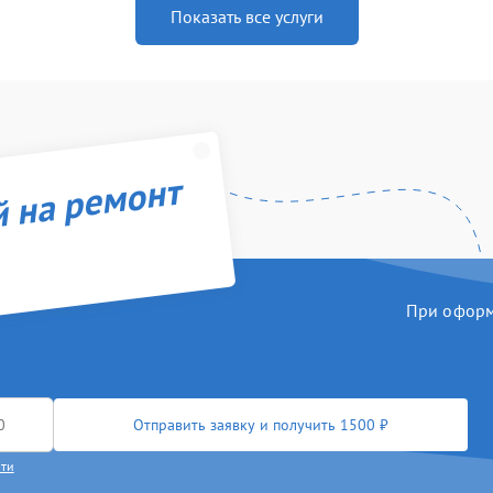
Показать все услуги
й на ремонт
При оформл
Отправить заявку и получить 1500 ₽
сти