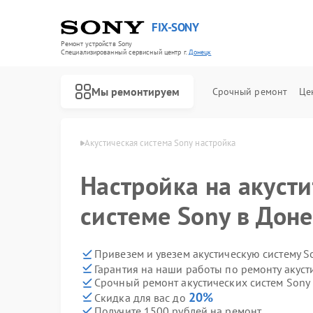
FIX-SONY
Ремонт устройств Sony
Специализированный cервисный центр г.
Донецк
Мы ремонтируем
Срочный ремонт
Це
стем Sony в Донецке
Акустическая система Sony настройка
Настройка на акуст
системе Sony в Дон
Привезем и увезем акустическую систему S
Гарантия на наши работы по ремонту акуст
Срочный ремонт акустических систем Sony 
20%
Скидка для вас до
Получите 1500 рублей на ремонт
Ремонт игровых приставок Sony
Ремонт проигрывателей винила Sony
Ремонт микшерных пультов Sony
Ремонт домашних кинотеатров Sony
Ремонт видеорекордеров Sony