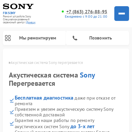
+7 (863) 276-88-95
FIX-SONY
Ежедневно с 9:00 до 21:00
Ремонт устройств Sony
Специализированный
cервисный центр г.
Донецк
Мы ремонтируем
Позвонить
нецке
Акустическая система Sony перегревается
Акустическая система
Sony
Перегревается
Бесплатная диагностика
даже при отказе от
ремонта
Привезем и увезем акустическую систему Sony
собственной доставкой
Ремонт проигрывателей винила Sony
Ремонт микшерных пультов Sony
Ремонт игровых приставок Sony
Ремонт домашних кинотеатров Sony
Гарантия на наши работы по ремонту
до 3-х лет
акустических систем Sony
Срочный ремонт акустических систем Sony в