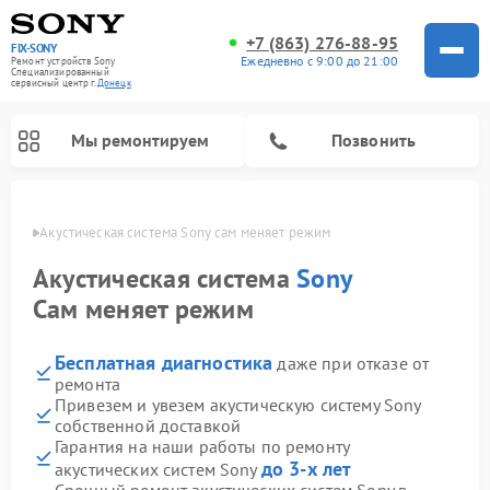
+7 (863) 276-88-95
FIX-SONY
Ежедневно с 9:00 до 21:00
Ремонт устройств Sony
Специализированный
cервисный центр г.
Донецк
Мы ремонтируем
Позвонить
нецке
Акустическая система Sony сам меняет режим
Акустическая система
Sony
Сам меняет режим
Бесплатная диагностика
даже при отказе от
ремонта
Привезем и увезем акустическую систему Sony
собственной доставкой
Ремонт проигрывателей винила Sony
Ремонт микшерных пультов Sony
Ремонт игровых приставок Sony
Ремонт домашних кинотеатров Sony
Гарантия на наши работы по ремонту
до 3-х лет
акустических систем Sony
Срочный ремонт акустических систем Sony в