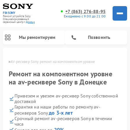
+7 (863) 276-88-95
FIX-SONY
Ежедневно с 9:00 до 21:00
Ремонт устройств Sony
Специализированный
cервисный центр г.
Донецк
Мы ремонтируем
Позвонить
нецке
AV-ресивер Sony ремонт на компонентном уровне
Ремонт на компонентном уровне
на av-ресивере Sony в Донецке
Привезем и увезем av-ресивер Sony собственной
доставкой
Гарантия на наши работы по ремонту av-
до 3-х лет
ресиверов Sony
Ремонт проигрывателей винила Sony
Ремонт акустических систем Sony
Ремонт микшерных пультов Sony
Ремонт игровых приставок Sony
Ремонт домашних кинотеатров Sony
Срочный ремонт av-ресиверов Sony в течении
часа
20%
Скидка для вас до