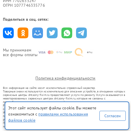
ИНН 7702633247
ОГРН 1077746335776
Поделиться в соц. сетях:
Мы принимаем
все формы оплаты
Политика конфиденциальности
Вся информация на сайте носит исключительно справочный характер.
Товарные знаки используются исключительно для описания устройств, в отношении которых
сервисные центры dnt.sony-fixim.ru предоставляют услуги по ремонту. Услуги оказываются в
неавторизованных сервисных центрах dnt.sony-fixim.ru, которые не связаны с
правообладателями товарных знаков или их официальными представителями.
Ремонт осуществляется для устройств, уже введенных в гражданский оборот в соответствии
Этот сайт использует файлы cookie. Вы можете
со статьей 1487 ГК РФ.
Использование товарных знаков не преследует цели индивидуализации услуг или введения
ознакомиться с
правилами использования
Согласен
потребителей в заблуждение, а служит для информирования о предоставляемых услугах по
файлов cookie
ремонту техники указанных брендов.
Представленная на сайте информация не является публичной офертой, определяемой
положениями Статьи 437(2) Гражданского кодекса РФ