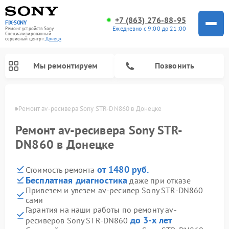
+7 (863) 276-88-95
FIX-SONY
Ежедневно с 9:00 до 21:00
Ремонт устройств Sony
Специализированный
cервисный центр г.
Донецк
Мы ремонтируем
Позвонить
нецке
Ремонт av-ресивера Sony STR-DN860 в Донецке
Ремонт av-ресивера Sony STR-
DN860 в Донецке
от 1480 руб.
Стоимость ремонта
Бесплатная диагностика
даже при отказе
Привезем и увезем av-ресивер Sony STR-DN860
сами
Ремонт проигрывателей винила Sony
Ремонт акустических систем Sony
Ремонт микшерных пультов Sony
Ремонт игровых приставок Sony
Ремонт домашних кинотеатров Sony
Гарантия на наши работы по ремонту av-
до 3-х лет
ресиверов Sony STR-DN860