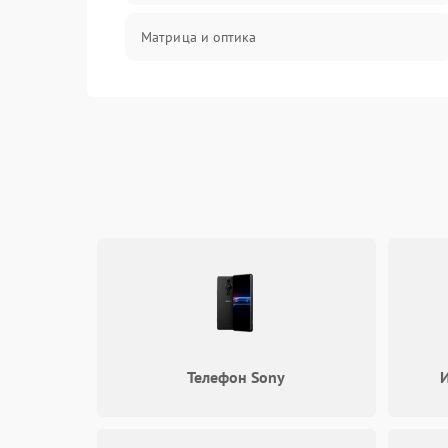
Матрица и оптика
Питание и питание цепей
Проблемы с картами памяти
Объективы
Программные сбои
Коммуникации и интерфейсы
Телефон Sony
И