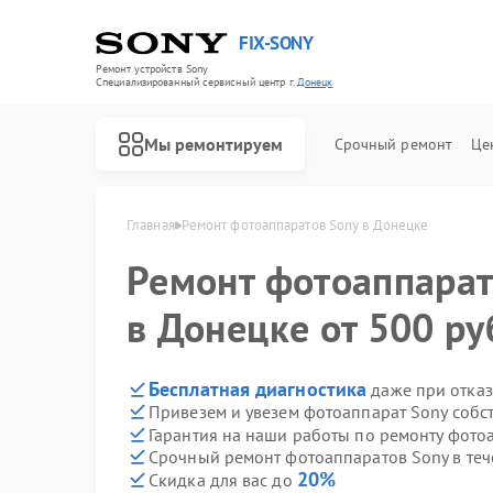
FIX-SONY
Ремонт устройств Sony
Специализированный cервисный центр г.
Донецк
Мы ремонтируем
Срочный ремонт
Це
Главная
Ремонт фотоаппаратов Sony в Донецке
Ремонт фотоаппара
в Донецке от 500 ру
Бесплатная диагностика
даже при отказ
Привезем и увезем фотоаппарат Sony собс
Гарантия на наши работы по ремонту фото
Срочный ремонт фотоаппаратов Sony в теч
20%
Скидка для вас до
Ремонт игровых приставок Sony
Ремонт акустических систем Sony
Ремонт проигрывателей винила Sony
Ремонт микшерных пультов Sony
Ремонт домашних кинотеатров Sony
Ремонт видеорекордеров Sony