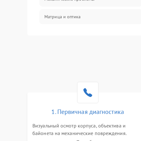
Матрица и оптика
Питание и питание цепей
Проблемы с картами памяти
Объективы
Программные сбои
Коммуникации и интерфейсы
1. Первичная диагностика
Визуальный осмотр корпуса, объектива и
байонета на механические повреждения.
Проверка реакции на включение, считывание