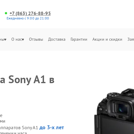
+7 (863) 276-88-95
Ежедневно с 9:00 до 21:00
ны
О нас
Отзывы
Доставка
Гарантии
Акции и скидки
Зая
а Sony A1 в
е
ами
до 3-х лет
аппаратов Sony A1
течении часа