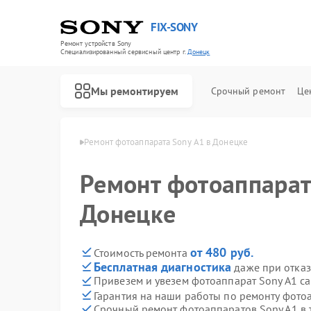
FIX-SONY
Ремонт устройств Sony
Специализированный cервисный центр г.
Донецк
Мы ремонтируем
Срочный ремонт
Це
тов Sony в Донецке
Ремонт фотоаппарата Sony A1 в Донецке
Ремонт фотоаппарат
Донецке
от 480 руб.
Стоимость ремонта
Бесплатная диагностика
даже при отказ
Привезем и увезем фотоаппарат Sony A1 с
Гарантия на наши работы по ремонту фото
Срочный ремонт фотоаппаратов Sony A1 в 
Ремонт игровых приставок Sony
Ремонт акустических систем Sony
Ремонт проигрывателей винила Sony
Ремонт микшерных пультов Sony
Ремонт домашних кинотеатров Sony
Ремонт видеорекордеров Sony