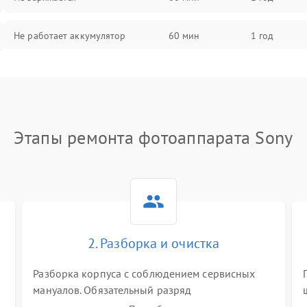
Не работает аккумулятор
60 мин
1 год
Не работает порт
60 мин
1 год
Сломана матрица
60 мин
1 год
Этапы ремонта фотоаппарата Sony
2. Разборка и очистка
Разборка корпуса с соблюдением сервисных
мануалов. Обязательный разряд
высоковольтного конденсатора вспышки для