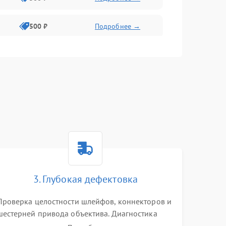
500 ₽
Подробнее →
400 ₽
Подробнее →
800 ₽
Подробнее →
3. Глубокая дефектовка
Проверка целостности шлейфов, коннекторов и
шестерней привода объектива. Диагностика
материнской платы, цепей питания и