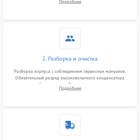
Подробнее
матрицы и затвора, проверка работы автофокуса и вспышки.
2. Разборка и очистка
Разборка корпуса с соблюдением сервисных мануалов.
Обязательный разряд высоковольтного конденсатора
вспышки для безопасности. Очистка внутренних узлов от
Подробнее
пыли, песка и следов влаги с помощью спецсредств.