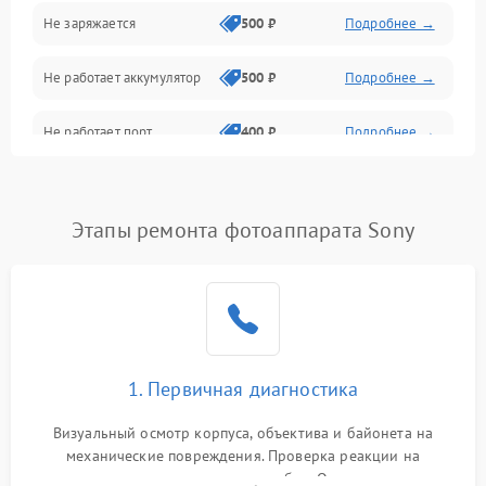
Не заряжается
500 ₽
Подробнее →
Объективы
Не работает аккумулятор
500 ₽
Подробнее →
Программные сбои
Не работает порт
400 ₽
Подробнее →
Коммуникации и интерфейсы
Сломана матрица
800 ₽
Подробнее →
Этапы ремонта фотоаппарата Sony
1. Первичная диагностика
Визуальный осмотр корпуса, объектива и байонета на
механические повреждения. Проверка реакции на
включение, считывание кодов ошибок. Оценка состояния