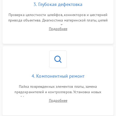
3. Глубокая дефектовка
Проверка целостности шлейфов, коннекторов и шестерней
привода объектива. Диагностика материнской платы, цепей
питания и картоприемника. Тестирование механизма
Подробнее
затвора и блока внутрикамерной стабилизации.
4. Компонентный ремонт
Пайка поврежденных элементов платы, замена
предохранителей и контроллеров. Установка новых
шлейфов, дисплея, механизма затвора или двигателя
Подробнее
автофокуса. Восстановление геометрии тубуса объектива
при заклинивании.