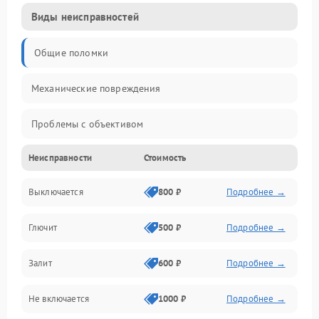
Виды неисправностей
Общие поломки
Механические повреждения
Проблемы с объективом
Неисправности
Стоимость
Электронные ошибки
Выключается
800 ₽
Подробнее →
Механические проблемы
Глючит
500 ₽
Подробнее →
Матрица и оптика
Залит
600 ₽
Подробнее →
Питание и питание цепей
Не включается
1000 ₽
Подробнее →
Проблемы с картами памяти