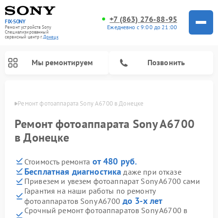
+7 (863) 276-88-95
FIX-SONY
Ежедневно с 9:00 до 21:00
Ремонт устройств Sony
Специализированный
cервисный центр г.
Донецк
Мы ремонтируем
Позвонить
нецке
Ремонт фотоаппарата Sony A6700 в Донецке
Ремонт фотоаппарата Sony A6700
в Донецке
от 480 руб.
Стоимость ремонта
Бесплатная диагностика
даже при отказе
Привезем и увезем фотоаппарат Sony A6700 сами
Гарантия на наши работы по ремонту
Ремонт проигрывателей винила Sony
Ремонт микшерных пультов Sony
Ремонт игровых приставок Sony
Ремонт акустических систем Sony
Ремонт домашних кинотеатров Sony
до 3-х лет
фотоаппаратов Sony A6700
Срочный ремонт фотоаппаратов Sony A6700 в