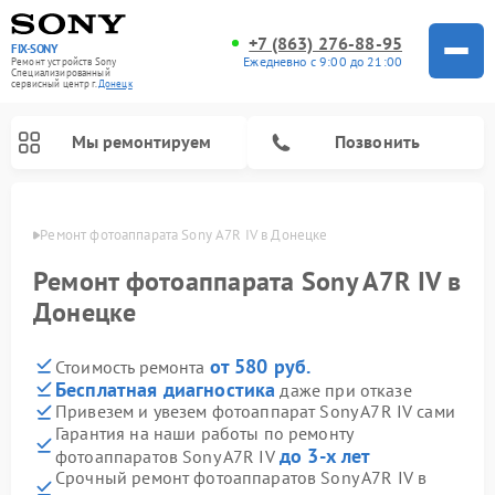
+7 (863) 276-88-95
FIX-SONY
Ежедневно с 9:00 до 21:00
Ремонт устройств Sony
Специализированный
cервисный центр г.
Донецк
Мы ремонтируем
Позвонить
нецке
Ремонт фотоаппарата Sony A7R IV в Донецке
Ремонт фотоаппарата Sony A7R IV в
Донецке
от 580 руб.
Стоимость ремонта
Бесплатная диагностика
даже при отказе
Привезем и увезем фотоаппарат Sony A7R IV сами
Гарантия на наши работы по ремонту
Ремонт проигрывателей винила Sony
Ремонт микшерных пультов Sony
Ремонт игровых приставок Sony
Ремонт акустических систем Sony
Ремонт домашних кинотеатров Sony
до 3-х лет
фотоаппаратов Sony A7R IV
Срочный ремонт фотоаппаратов Sony A7R IV в