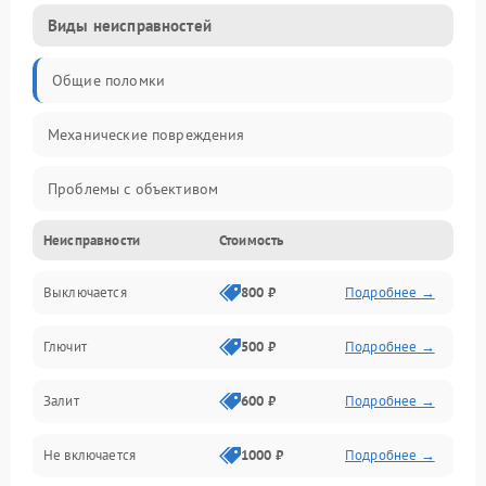
Виды неисправностей
Общие поломки
Механические повреждения
Проблемы с объективом
Неисправности
Стоимость
Электронные ошибки
Выключается
800 ₽
Подробнее →
Механические проблемы
Глючит
500 ₽
Подробнее →
Матрица и оптика
Залит
600 ₽
Подробнее →
Питание и питание цепей
Не включается
1000 ₽
Подробнее →
Проблемы с картами памяти