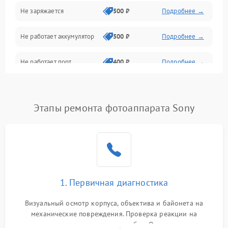
Не заряжается
500 ₽
Подробнее →
Объективы
Не работает аккумулятор
500 ₽
Подробнее →
Программные сбои
Не работает порт
400 ₽
Подробнее →
Коммуникации и интерфейсы
Сломана матрица
800 ₽
Подробнее →
Этапы ремонта фотоаппарата Sony
1. Первичная диагностика
Визуальный осмотр корпуса, объектива и байонета на
механические повреждения. Проверка реакции на
включение, считывание кодов ошибок. Оценка состояния