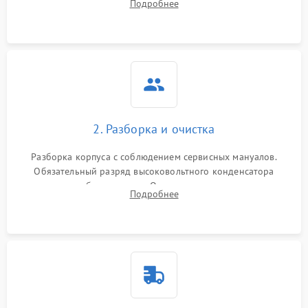
Подробнее
матрицы и затвора, проверка работы автофокуса и вспышки.
2. Разборка и очистка
Разборка корпуса с соблюдением сервисных мануалов.
Обязательный разряд высоковольтного конденсатора
вспышки для безопасности. Очистка внутренних узлов от
Подробнее
пыли, песка и следов влаги с помощью спецсредств.