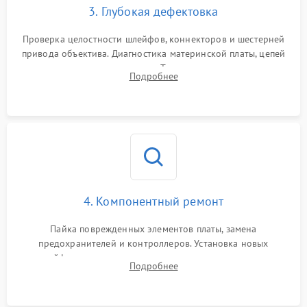
3. Глубокая дефектовка
Проверка целостности шлейфов, коннекторов и шестерней
привода объектива. Диагностика материнской платы, цепей
питания и картоприемника. Тестирование механизма
Подробнее
затвора и блока внутрикамерной стабилизации.
4. Компонентный ремонт
Пайка поврежденных элементов платы, замена
предохранителей и контроллеров. Установка новых
шлейфов, дисплея, механизма затвора или двигателя
Подробнее
автофокуса. Восстановление геометрии тубуса объектива
при заклинивании.