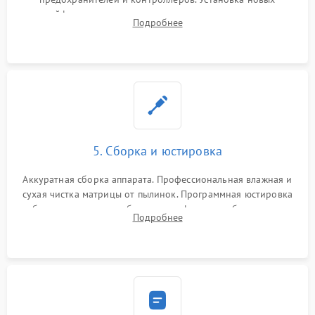
шлейфов, дисплея, механизма затвора или двигателя
Подробнее
автофокуса. Восстановление геометрии тубуса объектива
при заклинивании.
5. Сборка и юстировка
Аккуратная сборка аппарата. Профессиональная влажная и
сухая чистка матрицы от пылинок. Программная юстировка
рабочего отрезка, калибровка автофокуса, стабилизатора и
Подробнее
экспозамера с помощью сервисного ПО.