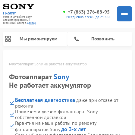
+7 (863) 276-88-95
FIX-SONY
Ежедневно с 9:00 до 21:00
Ремонт устройств Sony
Специализированный
cервисный центр г.
Донецк
Мы ремонтируем
Позвонить
нецке
Фотоаппарат Sony не работает аккумулятор
Фотоаппарат
Sony
Не работает аккумулятор
Бесплатная диагностика
даже при отказе от
ремонта
Привезем и увезем фотоаппарат Sony
собственной доставкой
Ремонт проигрывателей винила Sony
Ремонт микшерных пультов Sony
Ремонт игровых приставок Sony
Ремонт акустических систем Sony
Ремонт домашних кинотеатров Sony
Гарантия на наши работы по ремонту
до 3-х лет
фотоаппаратов Sony
Срочный ремонт фотоаппаратов Sony в течении