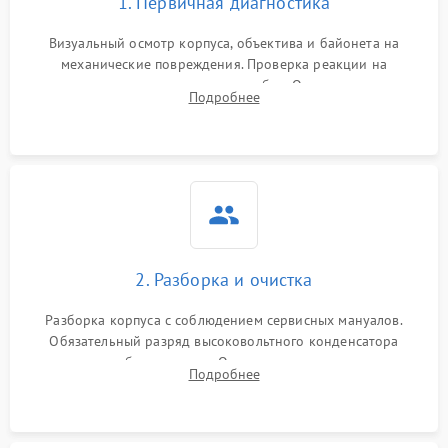
1. Первичная диагностика
Визуальный осмотр корпуса, объектива и байонета на
механические повреждения. Проверка реакции на
включение, считывание кодов ошибок. Оценка состояния
Подробнее
матрицы и затвора, проверка работы автофокуса и вспышки.
2. Разборка и очистка
Разборка корпуса с соблюдением сервисных мануалов.
Обязательный разряд высоковольтного конденсатора
вспышки для безопасности. Очистка внутренних узлов от
Подробнее
пыли, песка и следов влаги с помощью спецсредств.