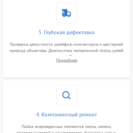
3. Глубокая дефектовка
Проверка целостности шлейфов, коннекторов и шестерней
привода объектива. Диагностика материнской платы, цепей
питания и картоприемника. Тестирование механизма
Подробнее
затвора и блока внутрикамерной стабилизации.
4. Компонентный ремонт
Пайка поврежденных элементов платы, замена
предохранителей и контроллеров. Установка новых