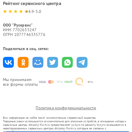
Рейтинг сервисного центра
4.9-5.0
ООО "Русервис"
ИНН 7702633247
ОГРН 1077746335776
Поделиться в соц. сетях:
Мы принимаем
все формы оплаты
Политика конфиденциальности
Вся информация на сайте носит исключительно справочный характер.
Товарные знаки используются исключительно для описания устройств, в отношении которых
сервисные центры dnt.sony-fixim.ru предоставляют услуги по ремонту. Услуги оказываются в
неавторизованных сервисных центрах dnt.sony-fixim.ru, которые не связаны с
правообладателями товарных знаков или их официальными представителями.