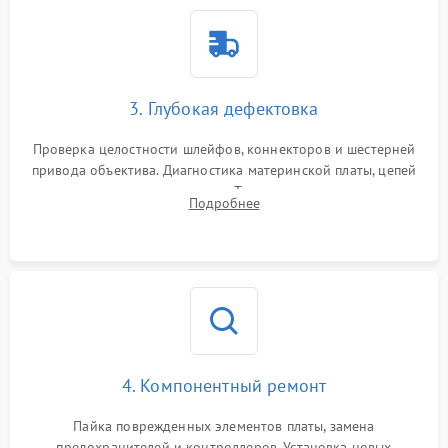
3. Глубокая дефектовка
Проверка целостности шлейфов, коннекторов и шестерней
привода объектива. Диагностика материнской платы, цепей
питания и картоприемника. Тестирование механизма
Подробнее
затвора и блока внутрикамерной стабилизации.
4. Компонентный ремонт
Пайка поврежденных элементов платы, замена
предохранителей и контроллеров. Установка новых