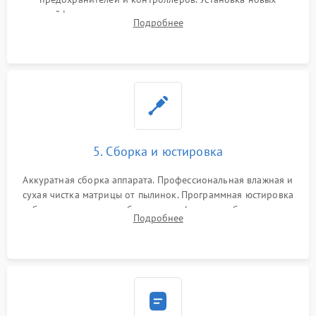
шлейфов, дисплея, механизма затвора или двигателя
Подробнее
автофокуса. Восстановление геометрии тубуса объектива
при заклинивании.
5. Сборка и юстировка
Аккуратная сборка аппарата. Профессиональная влажная и
сухая чистка матрицы от пылинок. Программная юстировка
рабочего отрезка, калибровка автофокуса, стабилизатора и
Подробнее
экспозамера с помощью сервисного ПО.