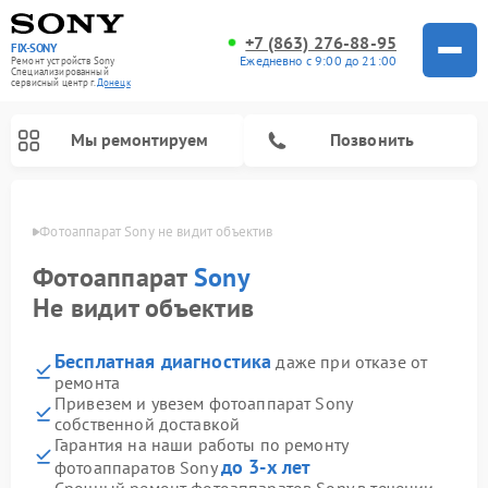
+7 (863) 276-88-95
FIX-SONY
Ежедневно с 9:00 до 21:00
Ремонт устройств Sony
Специализированный
cервисный центр г.
Донецк
Мы ремонтируем
Позвонить
нецке
Фотоаппарат Sony не видит объектив
Фотоаппарат
Sony
Не видит объектив
Бесплатная диагностика
даже при отказе от
ремонта
Привезем и увезем фотоаппарат Sony
собственной доставкой
Ремонт проигрывателей винила Sony
Ремонт микшерных пультов Sony
Ремонт игровых приставок Sony
Ремонт акустических систем Sony
Ремонт домашних кинотеатров Sony
Гарантия на наши работы по ремонту
до 3-х лет
фотоаппаратов Sony
Срочный ремонт фотоаппаратов Sony в течении