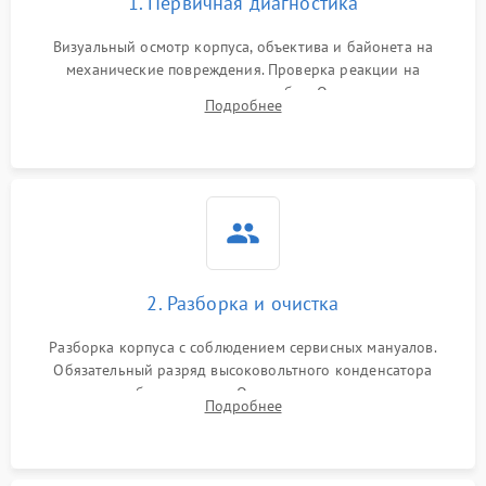
1. Первичная диагностика
Визуальный осмотр корпуса, объектива и байонета на
механические повреждения. Проверка реакции на
включение, считывание кодов ошибок. Оценка состояния
Подробнее
матрицы и затвора, проверка работы автофокуса и вспышки.
2. Разборка и очистка
Разборка корпуса с соблюдением сервисных мануалов.
Обязательный разряд высоковольтного конденсатора
вспышки для безопасности. Очистка внутренних узлов от
Подробнее
пыли, песка и следов влаги с помощью спецсредств.