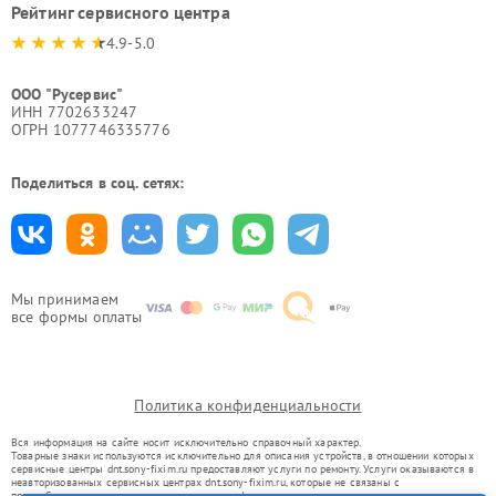
Рейтинг сервисного центра
4.9-5.0
ООО "Русервис"
ИНН 7702633247
ОГРН 1077746335776
Поделиться в соц. сетях:
Мы принимаем
все формы оплаты
Политика конфиденциальности
Вся информация на сайте носит исключительно справочный характер.
Товарные знаки используются исключительно для описания устройств, в отношении которых
сервисные центры dnt.sony-fixim.ru предоставляют услуги по ремонту. Услуги оказываются в
неавторизованных сервисных центрах dnt.sony-fixim.ru, которые не связаны с
правообладателями товарных знаков или их официальными представителями.