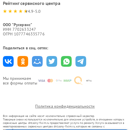
Рейтинг сервисного центра
4.9-5.0
ООО "Русервис"
ИНН 7702633247
ОГРН 1077746335776
Поделиться в соц. сетях:
Мы принимаем
все формы оплаты
Политика конфиденциальности
Вся информация на сайте носит исключительно справочный характер.
Товарные знаки используются исключительно для описания устройств, в отношении которых
сервисные центры dnt.sony-fixim.ru предоставляют услуги по ремонту. Услуги оказываются в
неавторизованных сервисных центрах dnt.sony-fixim.ru, которые не связаны с
правообладателями товарных знаков или их официальными представителями.