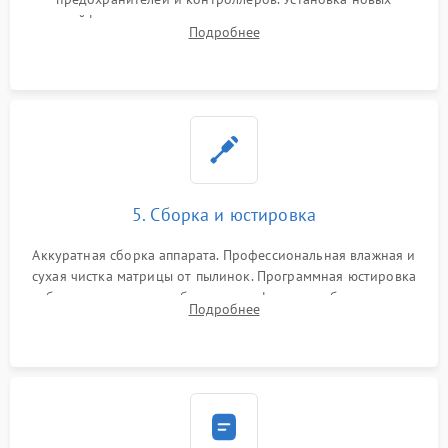
шлейфов, дисплея, механизма затвора или двигателя
Подробнее
автофокуса. Восстановление геометрии тубуса объектива
при заклинивании.
5. Сборка и юстировка
Аккуратная сборка аппарата. Профессиональная влажная и
сухая чистка матрицы от пылинок. Программная юстировка
рабочего отрезка, калибровка автофокуса, стабилизатора и
Подробнее
экспозамера с помощью сервисного ПО.