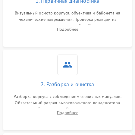
1. Первичная диагностика
Визуальный осмотр корпуса, объектива и байонета на
механические повреждения. Проверка реакции на
включение, считывание кодов ошибок. Оценка состояния
Подробнее
матрицы и затвора, проверка работы автофокуса и вспышки.
2. Разборка и очистка
Разборка корпуса с соблюдением сервисных мануалов.
Обязательный разряд высоковольтного конденсатора
вспышки для безопасности. Очистка внутренних узлов от
Подробнее
пыли, песка и следов влаги с помощью спецсредств.