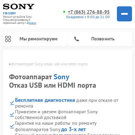
+7 (863) 276-88-95
FIX-SONY
Ежедневно с 9:00 до 21:00
Ремонт устройств Sony
Специализированный
cервисный центр г.
Донецк
Мы ремонтируем
Позвонить
нецке
Фотоаппарат Sony отказ usb или hdmi порта
Фотоаппарат
Sony
Отказ USB или HDMI порта
Бесплатная диагностика
даже при отказе от
ремонта
Привезем и увезем фотоаппарат Sony
собственной доставкой
Ремонт проигрывателей винила Sony
Ремонт микшерных пультов Sony
Ремонт игровых приставок Sony
Ремонт акустических систем Sony
Ремонт домашних кинотеатров Sony
Гарантия на наши работы по ремонту
до 3-х лет
фотоаппаратов Sony
Срочный ремонт фотоаппаратов Sony в течении