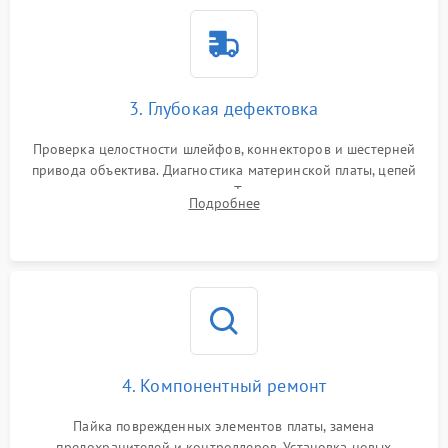
3. Глубокая дефектовка
Проверка целостности шлейфов, коннекторов и шестерней
привода объектива. Диагностика материнской платы, цепей
питания и картоприемника. Тестирование механизма
Подробнее
затвора и блока внутрикамерной стабилизации.
4. Компонентный ремонт
Пайка поврежденных элементов платы, замена
предохранителей и контроллеров. Установка новых