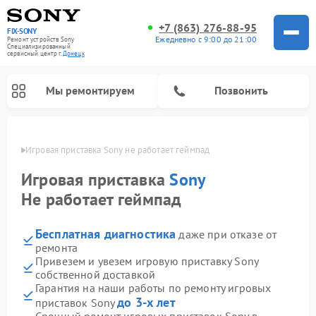
+7 (863) 276-88-95
FIX-SONY
Ежедневно с 9:00 до 21:00
Ремонт устройств Sony
Специализированный
cервисный центр г.
Донецк
Мы ремонтируем
Позвонить
нецке
Игровая приставка Sony не работает геймпад
Игровая приставка
Sony
Не работает геймпад
Бесплатная диагностика
даже при отказе от
ремонта
Привезем и увезем игровую приставку Sony
собственной доставкой
Ремонт проигрывателей винила Sony
Ремонт акустических систем Sony
Ремонт микшерных пультов Sony
Ремонт домашних кинотеатров Sony
Гарантия на наши работы по ремонту игровых
до 3-х лет
приставок Sony
Срочный ремонт игровых приставок Sony в