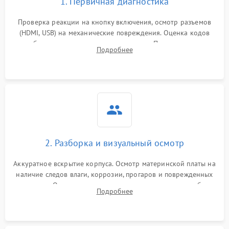
1. Первичная диагностика
Проверка реакции на кнопку включения, осмотр разъемов
(HDMI, USB) на механические повреждения. Оценка кодов
ошибок на экране или по индикаторам. Проверка чтения
Подробнее
дисков, работы геймпадов и наличия гарантийных пломб.
2. Разборка и визуальный осмотр
Аккуратное вскрытие корпуса. Осмотр материнской платы на
наличие следов влаги, коррозии, прогаров и поврежденных
элементов. Оценка состояния системы охлаждения, турбины
Подробнее
кулера и степени загрязнения радиатора пылью.