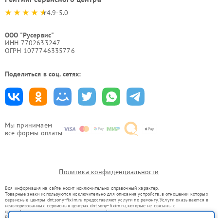
4.9-5.0
ООО "Русервис"
ИНН 7702633247
ОГРН 1077746335776
Поделиться в соц. сетях:
Мы принимаем
все формы оплаты
Политика конфиденциальности
Вся информация на сайте носит исключительно справочный характер.
Товарные знаки используются исключительно для описания устройств, в отношении которых
сервисные центры dnt.sony-fixim.ru предоставляют услуги по ремонту. Услуги оказываются в
неавторизованных сервисных центрах dnt.sony-fixim.ru, которые не связаны с
правообладателями товарных знаков или их официальными представителями.
Ремонт осуществляется для устройств, уже введенных в гражданский оборот в соответствии