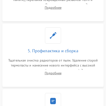
контроллеров питания. Восстановление дорожек. Замена
Подробнее
неисправного жесткого диска, SSD или лазерной головки
привода.
5. Профилактика и сборка
Тщательная очистка радиаторов от пыли. Удаление старой
термопасты и нанесение нового интерфейса с высокой
теплопроводностью (или жидкого металла). Замена
Подробнее
термопрокладок. Аккуратная сборка консоли и подключение
шлейфов.