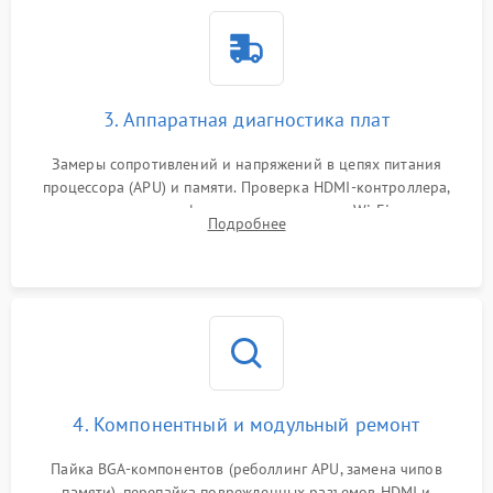
3. Аппаратная диагностика плат
Замеры сопротивлений и напряжений в цепях питания
процессора (APU) и памяти. Проверка HDMI-контроллера,
микросхем флеш-памяти и модуля Wi-Fi
Подробнее
4. Компонентный и модульный ремонт
Пайка BGA-компонентов (реболлинг APU, замена чипов
памяти), перепайка поврежденных разъемов HDMI и