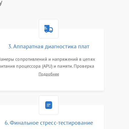
y
3. Аппаратная диагностика плат
Замеры сопротивлений и напряжений в цепях
питания процессора (APU) и памяти. Проверка
HDMI-контроллера, микросхем флеш-памяти и
Подробнее
модуля Wi-Fi
6. Финальное стресс-тестирование