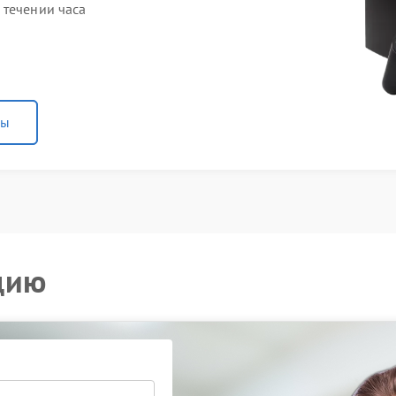
 течении часа
ны
цию