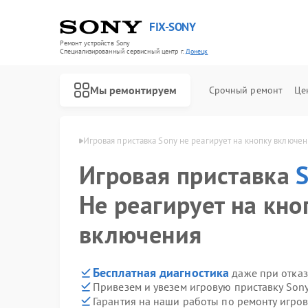
FIX-SONY
Ремонт устройств Sony
Специализированный cервисный центр г.
Донецк
Мы ремонтируем
Срочный ремонт
Це
авок Sony в Донецке
Игровая приставка Sony не реагирует на кнопку включен
Игровая приставка
Не реагирует на кно
включения
Бесплатная диагностика
даже при отказ
Привезем и увезем игровую приставку Son
Гарантия на наши работы по ремонту игро
Ремонт акустических систем Sony
Ремонт проигрывателей винила Sony
Ремонт микшерных пультов Sony
Ремонт домашних кинотеатров Sony
Ремонт видеорекордеров Sony