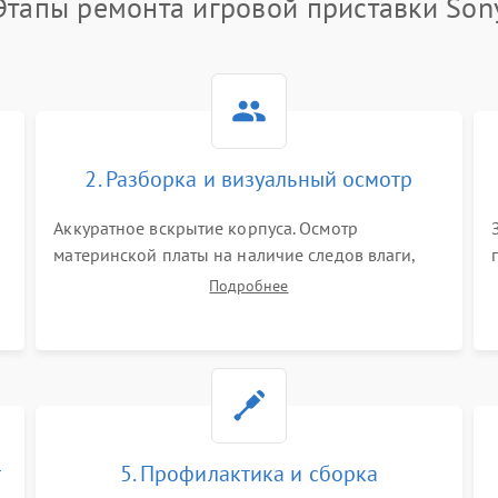
Этапы ремонта игровой приставки Son
2. Разборка и визуальный осмотр
Аккуратное вскрытие корпуса. Осмотр
материнской платы на наличие следов влаги,
коррозии, прогаров и поврежденных
Подробнее
элементов. Оценка состояния системы
охлаждения, турбины кулера и степени
загрязнения радиатора пылью.
т
5. Профилактика и сборка