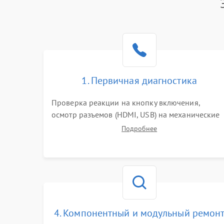
1. Первичная диагностика
Проверка реакции на кнопку включения,
осмотр разъемов (HDMI, USB) на механические
повреждения. Оценка кодов ошибок на экране
Подробнее
или по индикаторам. Проверка чтения дисков,
работы геймпадов и наличия гарантийных
пломб.
4. Компонентный и модульный ремон