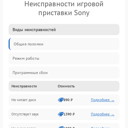
Неисправности игровой
приставки Sony
Виды неисправностей
Общие поломки
Режим работы
Программные сбои
Неисправности
Стоимость
Видео и HDMI
Не читает диск
890 ₽
Подробнее →
Звук и аудиовыходы
Отсутствует звук
1390 ₽
Подробнее →
Диски и привод