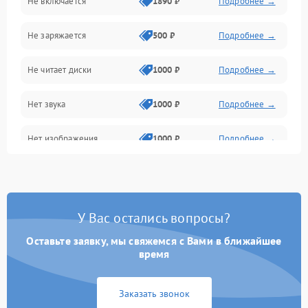
Не включается
1890 ₽
Подробнее →
Сеть и онлайн
Не заряжается
500 ₽
Подробнее →
Геймпады и аксессуары
Не читает диски
1000 ₽
Подробнее →
Разъёмы и корпус
Нет звука
1000 ₽
Подробнее →
Питание и электрика
Нет изображения
1000 ₽
Подробнее →
Перегрев и охлаждение
Память и накопители
Изображение
У Вас остались вопросы?
Оставьте заявку, мы свяжемся с Вами в ближайшее
время
Заказать звонок