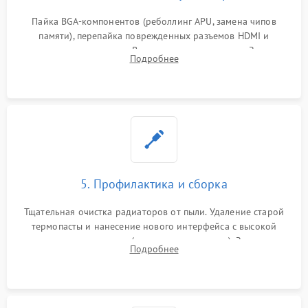
Пайка BGA-компонентов (реболлинг APU, замена чипов
памяти), перепайка поврежденных разъемов HDMI и
контроллеров питания. Восстановление дорожек. Замена
Подробнее
неисправного жесткого диска, SSD или лазерной головки
привода.
5. Профилактика и сборка
Тщательная очистка радиаторов от пыли. Удаление старой
термопасты и нанесение нового интерфейса с высокой
теплопроводностью (или жидкого металла). Замена
Подробнее
термопрокладок. Аккуратная сборка консоли и подключение
шлейфов.