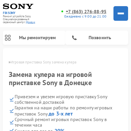
+7 (863) 276-88-95
FIX-SONY
Ежедневно с 9:00 до 21:00
Ремонт устройств Sony
Специализированный
cервисный центр г.
Донецк
Мы ремонтируем
Позвонить
нецке
Игровая приставка Sony замена кулера
Замена кулера на игровой
приставке Sony в Донецке
Привезем и увезем игровую приставку Sony
собственной доставкой
Гарантия на наши работы по ремонту игровых
до 3-х лет
приставок Sony
Ремонт проигрывателей винила Sony
Ремонт акустических систем Sony
Ремонт микшерных пультов Sony
Ремонт домашних кинотеатров Sony
Срочный ремонт игровых приставок Sony в
течении часа
20%
Скидка для вас до