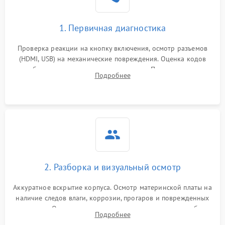
1. Первичная диагностика
Проверка реакции на кнопку включения, осмотр разъемов
(HDMI, USB) на механические повреждения. Оценка кодов
ошибок на экране или по индикаторам. Проверка чтения
Подробнее
дисков, работы геймпадов и наличия гарантийных пломб.
2. Разборка и визуальный осмотр
Аккуратное вскрытие корпуса. Осмотр материнской платы на
наличие следов влаги, коррозии, прогаров и поврежденных
элементов. Оценка состояния системы охлаждения, турбины
Подробнее
кулера и степени загрязнения радиатора пылью.