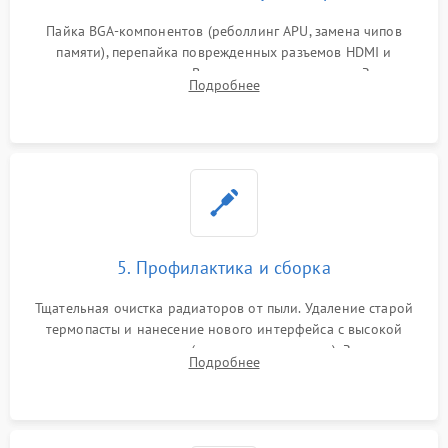
Пайка BGA-компонентов (реболлинг APU, замена чипов
памяти), перепайка поврежденных разъемов HDMI и
контроллеров питания. Восстановление дорожек. Замена
Подробнее
неисправного жесткого диска, SSD или лазерной головки
привода.
5. Профилактика и сборка
Тщательная очистка радиаторов от пыли. Удаление старой
термопасты и нанесение нового интерфейса с высокой
теплопроводностью (или жидкого металла). Замена
Подробнее
термопрокладок. Аккуратная сборка консоли и подключение
шлейфов.