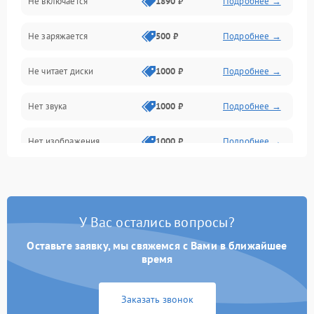
Не включается
1890 ₽
Подробнее →
Сеть и онлайн
Не заряжается
500 ₽
Подробнее →
Геймпады и аксессуары
Не читает диски
1000 ₽
Подробнее →
Разъёмы и корпус
Нет звука
1000 ₽
Подробнее →
Питание и электрика
Нет изображения
1000 ₽
Подробнее →
Перегрев и охлаждение
Память и накопители
Изображение
У Вас остались вопросы?
Оставьте заявку, мы свяжемся с Вами в ближайшее
время
Заказать звонок