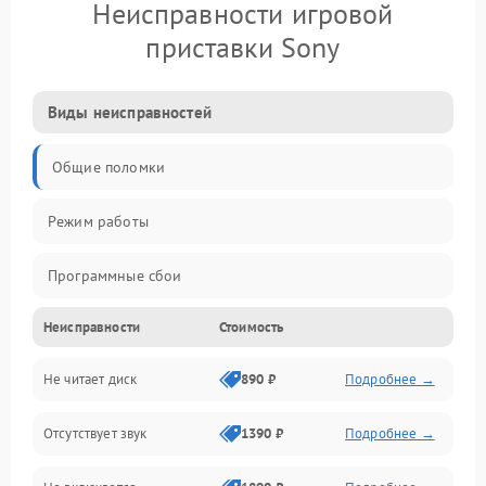
Неисправности игровой
приставки Sony
Виды неисправностей
Общие поломки
Режим работы
Программные сбои
Неисправности
Стоимость
Видео и HDMI
Не читает диск
890 ₽
Подробнее →
Звук и аудиовыходы
Отсутствует звук
1390 ₽
Подробнее →
Диски и привод