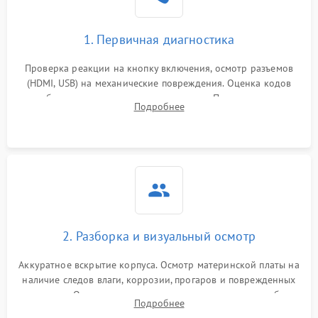
1. Первичная диагностика
Проверка реакции на кнопку включения, осмотр разъемов
(HDMI, USB) на механические повреждения. Оценка кодов
ошибок на экране или по индикаторам. Проверка чтения
Подробнее
дисков, работы геймпадов и наличия гарантийных пломб.
2. Разборка и визуальный осмотр
Аккуратное вскрытие корпуса. Осмотр материнской платы на
наличие следов влаги, коррозии, прогаров и поврежденных
элементов. Оценка состояния системы охлаждения, турбины
Подробнее
кулера и степени загрязнения радиатора пылью.