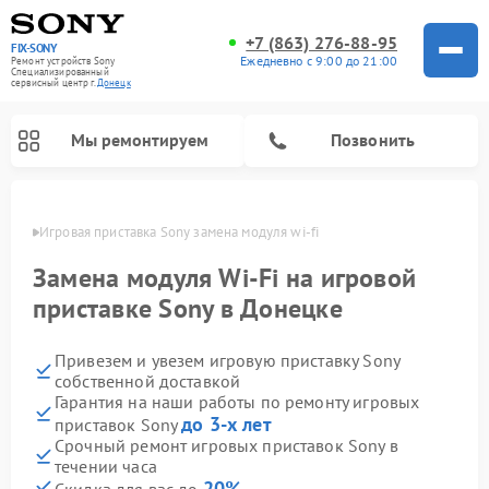
+7 (863) 276-88-95
FIX-SONY
Ежедневно с 9:00 до 21:00
Ремонт устройств Sony
Специализированный
cервисный центр г.
Донецк
Мы ремонтируем
Позвонить
нецке
Игровая приставка Sony замена модуля wi-fi
Замена модуля Wi-Fi на игровой
приставке Sony в Донецке
Привезем и увезем игровую приставку Sony
собственной доставкой
Гарантия на наши работы по ремонту игровых
до 3-х лет
приставок Sony
Ремонт проигрывателей винила Sony
Ремонт акустических систем Sony
Ремонт микшерных пультов Sony
Ремонт домашних кинотеатров Sony
Срочный ремонт игровых приставок Sony в
течении часа
20%
Скидка для вас до