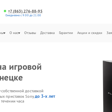
+7 (863) 276-88-95
Ежедневно с 9:00 до 21:00
ны
О нас
Отзывы
Доставка
Гарантии
Акции и скидки
Зая
на игровой
онецке
y собственной доставкой
до 3-х лет
вых приставок Sony
 течении часа