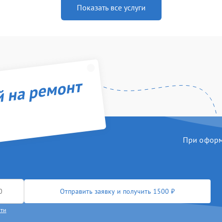
Показать все услуги
й на ремонт
При оформл
Отправить заявку и получить 1500 ₽
сти