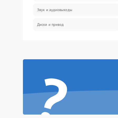
Звук и аудиовыходы
Диски и привод
Сеть и онлайн
Геймпады и аксессуары
?
Разъёмы и корпус
Питание и электрика
Перегрев и охлаждение
Память и накопители