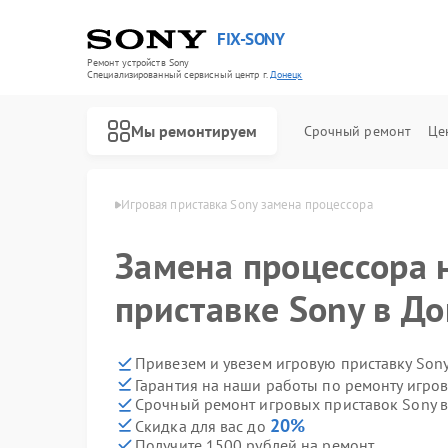
FIX-SONY
Ремонт устройств Sony
Специализированный cервисный центр г.
Донецк
Мы ремонтируем
Срочный ремонт
Це
авок Sony в Донецке
Игровая приставка Sony замена процессора
Замена процессора 
приставке Sony в Д
Привезем и увезем игровую приставку Son
Гарантия на наши работы по ремонту игро
Срочный ремонт игровых приставок Sony в
20%
Скидка для вас до
Получите 1500 рублей на ремонт
Ремонт акустических систем Sony
Ремонт проигрывателей винила Sony
Ремонт микшерных пультов Sony
Ремонт домашних кинотеатров Sony
Ремонт видеорекордеров Sony