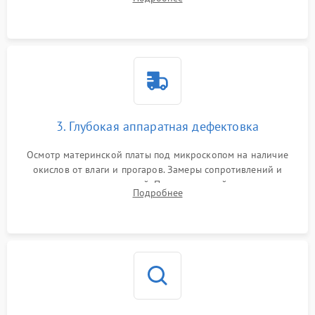
высохшей термопасты с кристаллов чипов.
3. Глубокая аппаратная дефектовка
Осмотр материнской платы под микроскопом на наличие
окислов от влаги и прогаров. Замеры сопротивлений и
дежурных напряжений. Проверка цепей питания,
Подробнее
мультиконтроллера, процессора и видеочипа.