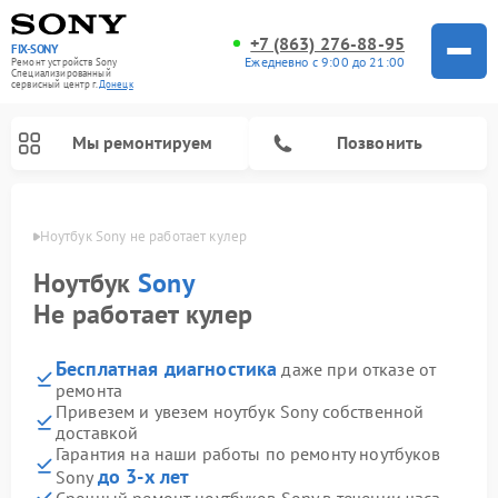
+7 (863) 276-88-95
FIX-SONY
Ежедневно с 9:00 до 21:00
Ремонт устройств Sony
Специализированный
cервисный центр г.
Донецк
Мы ремонтируем
Позвонить
нецке
Ноутбук Sony не работает кулер
Ноутбук
Sony
Не работает кулер
Бесплатная диагностика
даже при отказе от
ремонта
Привезем и увезем ноутбук Sony собственной
доставкой
Ремонт проигрывателей винила Sony
Ремонт акустических систем Sony
Ремонт микшерных пультов Sony
Ремонт игровых приставок Sony
Ремонт домашних кинотеатров Sony
Гарантия на наши работы по ремонту ноутбуков
до 3-х лет
Sony