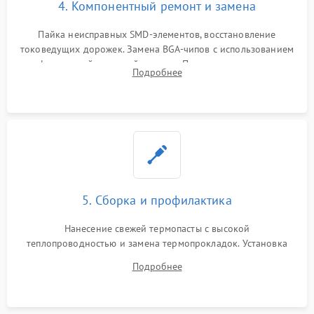
4. Компонентный ремонт и замена
Пайка неисправных SMD-элементов, восстановление
токоведущих дорожек. Замена BGA-чипов с использованием
инфракрасной паяльной станции. Прошивка микросхемы
Подробнее
BIOS или замена поврежденных портов USB
5. Сборка и профилактика
Нанесение свежей термопасты с высокой
теплопроводностью и замена термопрокладок. Установка
системы охлаждения, подключение всех внутренних
Подробнее
шлейфов, модулей памяти и накопителей. Предварительная
сборка корпуса.