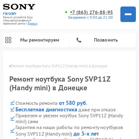
+7 (863) 276-88-95
FIX-SONY
Ежедневно с 9:00 до 21:00
Ремонт устройств Sony
Специализированный
cервисный центр г.
Донецк
Мы ремонтируем
Позвонить
нецке
Ремонт ноутбука Sony SVP11Z (Handy mini) в Донецке
Ремонт ноутбука Sony SVP11Z
(Handy mini) в Донецке
от 580 руб.
Стоимость ремонта
Бесплатная диагностика
даже при отказе
Привезем и увезем ноутбук Sony SVP11Z (Handy
mini) сами
Ремонт проигрывателей винила Sony
Ремонт акустических систем Sony
Ремонт микшерных пультов Sony
Ремонт игровых приставок Sony
Ремонт домашних кинотеатров Sony
Гарантия на наши работы по ремонту ноутбуков
до 3-х лет
Sony SVP11Z (Handy mini)