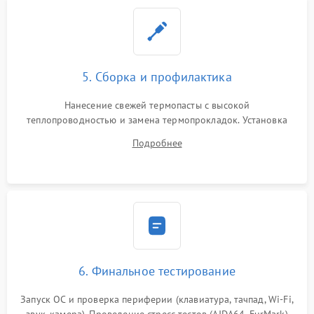
5. Сборка и профилактика
Нанесение свежей термопасты с высокой
теплопроводностью и замена термопрокладок. Установка
системы охлаждения, подключение всех внутренних
Подробнее
шлейфов, модулей памяти и накопителей. Предварительная
сборка корпуса.
6. Финальное тестирование
Запуск ОС и проверка периферии (клавиатура, тачпад, Wi-Fi,
звук, камера). Проведение стресс-тестов (AIDA64, FurMark)