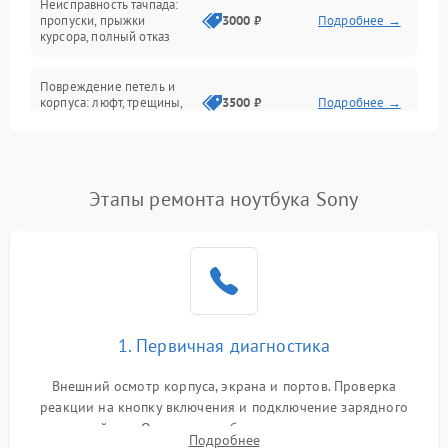
Неисправность тачпада:
Сеть и интернет
пропуски, прыжки
3000 ₽
Подробнее →
курсора, полный отказ
Система охлаждения
Повреждение петель и
корпуса: люфт, трещины,
3500 ₽
Подробнее →
деформация
Проблемы аккумулятора:
быстрая разрядка,
2500 ₽
Подробнее →
Этапы ремонта ноутбука Sony
невозможность зарядки,
вздутие
Неисправность зарядного
устройства или разъёма
2000 ₽
Подробнее →
питания
1. Первичная диагностика
Перегрев из‑за пыли,
износа термопасты или
2500 ₽
Подробнее →
неисправности кулера
Внешний осмотр корпуса, экрана и портов. Проверка
реакции на кнопку включения и подключение зарядного
устройства. Оценка потребления тока с помощью
Выход из строя SSD или
Подробнее
HDD: медленная загрузка,