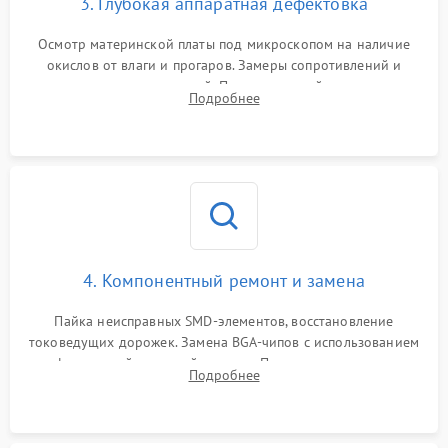
3. Глубокая аппаратная дефектовка
Осмотр материнской платы под микроскопом на наличие
окислов от влаги и прогаров. Замеры сопротивлений и
дежурных напряжений. Проверка цепей питания,
Подробнее
мультиконтроллера, процессора и видеочипа.
4. Компонентный ремонт и замена
Пайка неисправных SMD-элементов, восстановление
токоведущих дорожек. Замена BGA-чипов с использованием
инфракрасной паяльной станции. Прошивка микросхемы
Подробнее
BIOS или замена поврежденных портов USB