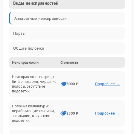
Виды неисправностей
Аппаратные неисправности
Порты
Общие поломки
Неисправности
Стоимость
Устройства
Неисправность матрицы:
Программные ошибки
битые пиксели, мерцание,
5000 ₽
Подробнее →
полосы, отсутствие
подсветки
Электрические и системные сбои
Поломка клавиатуры:
Интерфейсные проблемы
неработающие клавиши,
2500 ₽
Подробнее →
залипание, отсутствие
подсветки
Батарея