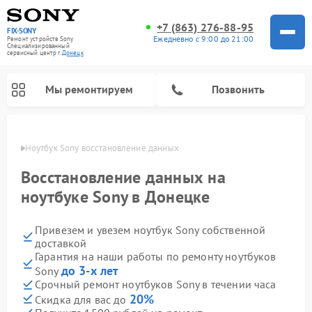
+7 (863) 276-88-95
FIX-SONY
Ежедневно с 9:00 до 21:00
Ремонт устройств Sony
Специализированный
cервисный центр г.
Донецк
Мы ремонтируем
Позвонить
нецке
Ноутбук Sony восстановление данных
Восстановление данных на
ноутбуке Sony в Донецке
Привезем и увезем ноутбук Sony собственной
доставкой
Гарантия на наши работы по ремонту ноутбуков
до 3-х лет
Sony
Ремонт проигрывателей винила Sony
Ремонт акустических систем Sony
Ремонт микшерных пультов Sony
Ремонт игровых приставок Sony
Ремонт домашних кинотеатров Sony
Срочный ремонт ноутбуков Sony в течении часа
20%
Скидка для вас до