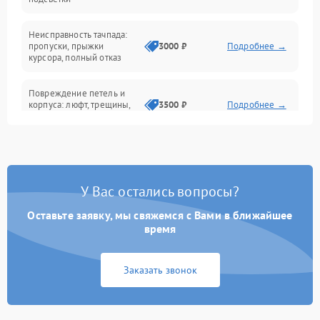
Батарея
Неисправность тачпада:
Сеть и интернет
пропуски, прыжки
3000 ₽
Подробнее →
курсора, полный отказ
Система охлаждения
Повреждение петель и
корпуса: люфт, трещины,
3500 ₽
Подробнее →
деформация
Проблемы аккумулятора:
быстрая разрядка,
2500 ₽
Подробнее →
невозможность зарядки,
вздутие
У Вас остались вопросы?
Оставьте заявку, мы свяжемся с Вами в ближайшее
Неисправность зарядного
время
устройства или разъёма
2000 ₽
Подробнее →
питания
Заказать звонок
Перегрев из‑за пыли,
износа термопасты или
2500 ₽
Подробнее →
неисправности кулера