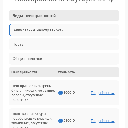
Виды неисправностей
Аппаратные неисправности
Порты
Общие поломки
Неисправности
Стоимость
Устройства
Неисправность матрицы:
Программные ошибки
битые пиксели, мерцание,
5000 ₽
Подробнее →
полосы, отсутствие
подсветки
Электрические и системные сбои
Поломка клавиатуры:
Интерфейсные проблемы
неработающие клавиши,
2500 ₽
Подробнее →
залипание, отсутствие
подсветки