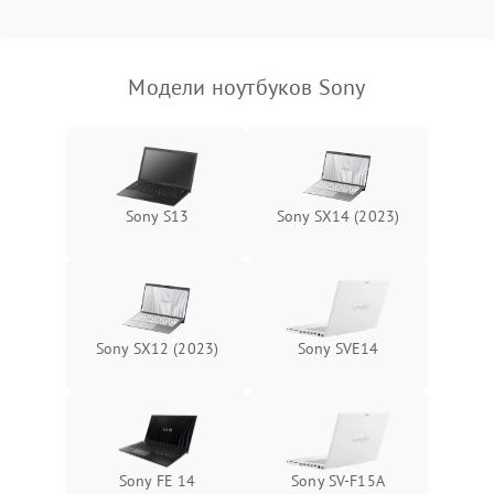
Выход из строя SSD или
HDD: медленная загрузка,
3000 ₽
Подробнее →
ошибки чтения,
пропадание диска
Модели ноутбуков Sony
Неисправность
оперативной памяти:
2000 ₽
Подробнее →
вылеты приложений,
синие экраны
Sony S13
Sony SX14 (2023)
Проблемы Wi‑Fi или
2500 ₽
Подробнее →
Bluetooth модулей
Sony SX12 (2023)
Sony SVE14
Sony FE 14
Sony SV-F15A