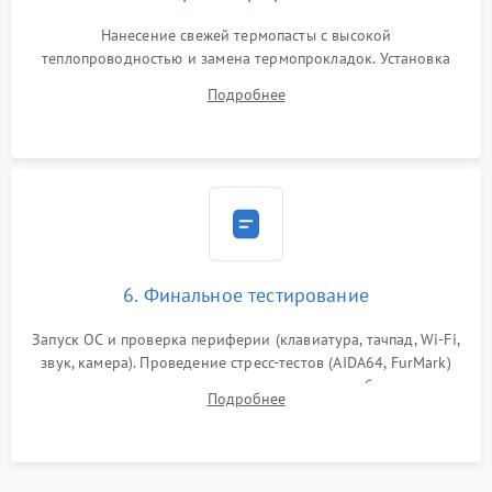
Нанесение свежей термопасты с высокой
теплопроводностью и замена термопрокладок. Установка
системы охлаждения, подключение всех внутренних
Подробнее
шлейфов, модулей памяти и накопителей. Предварительная
сборка корпуса.
6. Финальное тестирование
Запуск ОС и проверка периферии (клавиатура, тачпад, Wi-Fi,
звук, камера). Проведение стресс-тестов (AIDA64, FurMark)
для контроля температурного режима и стабильности
Подробнее
системы под пиковой нагрузкой.