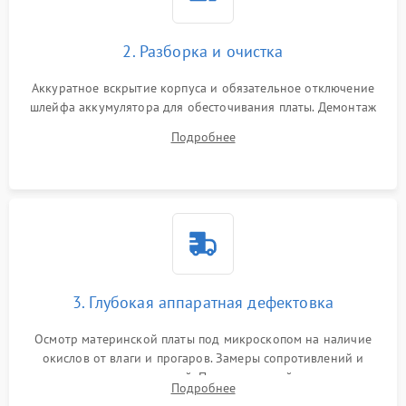
2. Разборка и очистка
Аккуратное вскрытие корпуса и обязательное отключение
шлейфа аккумулятора для обесточивания платы. Демонтаж
системы охлаждения, очистка кулера от пыли и удаление
Подробнее
высохшей термопасты с кристаллов чипов.
3. Глубокая аппаратная дефектовка
Осмотр материнской платы под микроскопом на наличие
окислов от влаги и прогаров. Замеры сопротивлений и
дежурных напряжений. Проверка цепей питания,
Подробнее
мультиконтроллера, процессора и видеочипа.