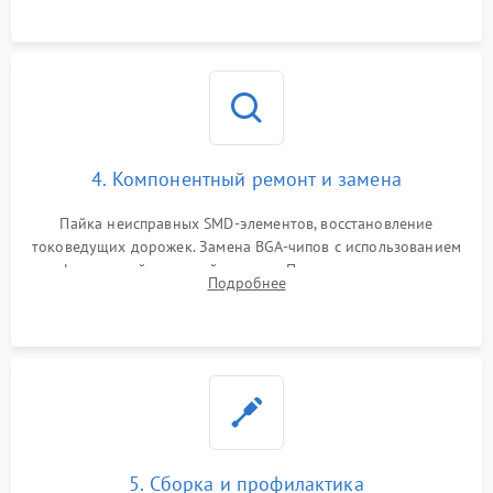
4. Компонентный ремонт и замена
Пайка неисправных SMD-элементов, восстановление
токоведущих дорожек. Замена BGA-чипов с использованием
инфракрасной паяльной станции. Прошивка микросхемы
Подробнее
BIOS или замена поврежденных портов USB
5. Сборка и профилактика