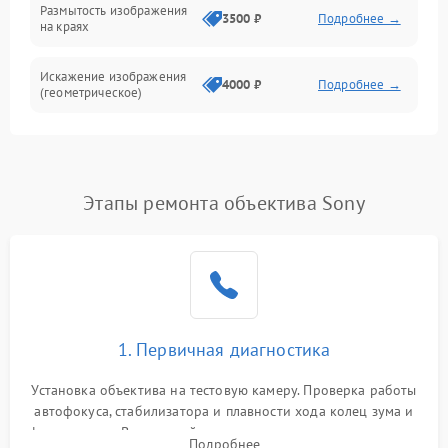
Размытость изображения
3500 ₽
Подробнее →
на краях
Искажение изображения
4000 ₽
Подробнее →
(геометрическое)
Появление бликов или
3500 ₽
Подробнее →
ореолов
Этапы ремонта объектива Sony
Проблемы с резкостью
при всех фокусных
4500 ₽
Подробнее →
расстояниях
1. Первичная диагностика
Установка объектива на тестовую камеру. Проверка работы
автофокуса, стабилизатора и плавности хода колец зума и
фокусировки. Визуальный осмотр линз на наличие царапин,
Подробнее