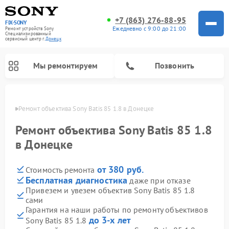
+7 (863) 276-88-95
FIX-SONY
Ежедневно с 9:00 до 21:00
Ремонт устройств Sony
Специализированный
cервисный центр г.
Донецк
Мы ремонтируем
Позвонить
нецке
Ремонт объектива Sony Batis 85 1.8 в Донецке
Ремонт объектива Sony Batis 85 1.8
в Донецке
от 380 руб.
Стоимость ремонта
Бесплатная диагностика
даже при отказе
Привезем и увезем объектив Sony Batis 85 1.8
сами
Ремонт проигрывателей винила Sony
Ремонт акустических систем Sony
Ремонт микшерных пультов Sony
Ремонт игровых приставок Sony
Ремонт домашних кинотеатров Sony
Гарантия на наши работы по ремонту объективов
до 3-х лет
Sony Batis 85 1.8