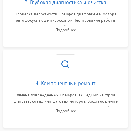
3. Глубокая диагностика и очистка
Проверка целостности шлейфов диафрагмы и мотора
автофокуса под микроскопом. Тестирование работы
электромагнитного привода. Очистка оптических элементов
Подробнее
от пыли, следов влаги и грибка спецрастворами без
повреждения просветления.
4. Компонентный ремонт
Замена поврежденных шлейфов, вышедших из строя
ультразвуковых или шаговых моторов. Восстановление
геометрии направляющих при заклинивании зума. Замена
Подробнее
неисправного блока диафрагмы, датчиков положения или
поврежденных линз.