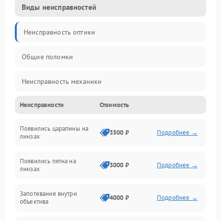
Виды неисправностей
Неисправность оптики
Общие поломки
Неисправность механики
Неисправности
Стоимость
Неисправность электроники (если объектив с мотором/
стабилизатором)
Появились царапины на
3500 ₽
Подробнее →
линзах
Прочие неисправности
Появились пятна на
3000 ₽
Подробнее →
линзах
Запотевание внутри
4000 ₽
Подробнее →
объектива