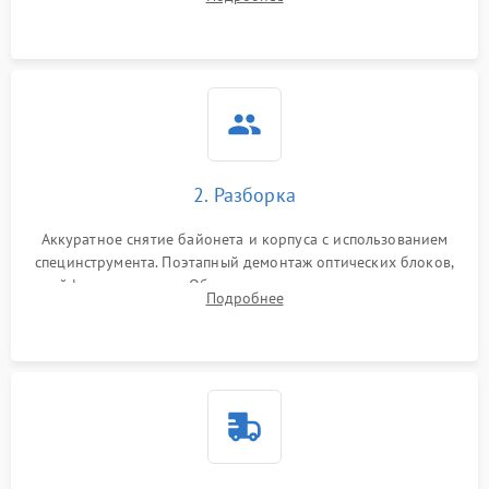
грибка, пыли и оценка состояния контактов байонета.
2. Разборка
Аккуратное снятие байонета и корпуса с использованием
специнструмента. Поэтапный демонтаж оптических блоков,
шлейфов и приводов. Обязательная маркировка положения
Подробнее
линзовых групп для сохранения заводской центровки при
сборке.