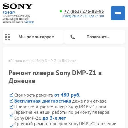
+7 (863) 276-88-95
FIX-SONY
Ежедневно с 9:00 до 21:00
Ремонт устройств Sony
Специализированный
cервисный центр г.
Донецк
Мы ремонтируем
Позвонить
нецке
Ремонт плеера Sony DMP-Z1 в Донецке
Ремонт плеера Sony DMP-Z1 в
Донецке
от 480 руб.
Стоимость ремонта
Бесплатная диагностика
даже при отказе
Привезем и увезем плеер Sony DMP-Z1 сами
Гарантия на наши работы по ремонту плееров
Ремонт микшерных пультов Sony
Ремонт проигрывателей винила Sony
Ремонт игровых приставок Sony
Ремонт акустических систем Sony
Ремонт домашних кинотеатров Sony
до 3-х лет
Sony DMP-Z1
Срочный ремонт плееров Sony DMP-Z1 в течении