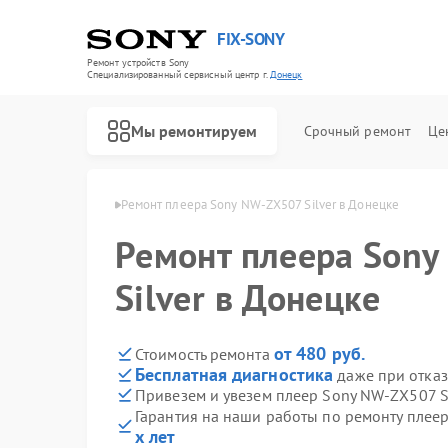
FIX-SONY
Ремонт устройств Sony
Специализированный cервисный центр г.
Донецк
Мы ремонтируем
Срочный ремонт
Це
ров Sony в Донецке
Ремонт плеера Sony NW-ZX507 Silver в Донецке
Ремонт плеера Son
Silver в Донецке
от 480 руб.
Стоимость ремонта
Бесплатная диагностика
даже при отказ
Привезем и увезем плеер Sony NW-ZX507 Si
Гарантия на наши работы по ремонту плее
х лет
Ремонт игровых приставок Sony
Ремонт акустических систем Sony
Ремонт проигрывателей винила Sony
Ремонт микшерных пультов Sony
Ремонт домашних кинотеатров Sony
Ремонт видеорекордеров Sony