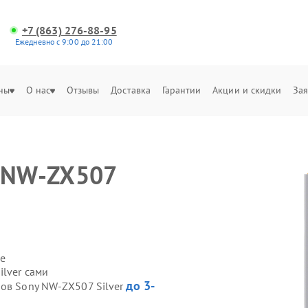
+7 (863) 276-88-95
Ежедневно с 9:00 до 21:00
ны
О нас
Отзывы
Доставка
Гарантии
Акции и скидки
Зая
y NW-ZX507
е
lver сами
до 3-
ров Sony NW-ZX507 Silver