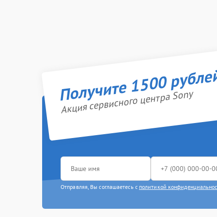
Получите 1500 рубле
Акция сервисного центра Sony
Отправляя, Вы соглашаетесь с
политикой конфиденциально