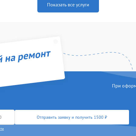
Показать все услуги
й на ремонт
При оформл
Отправить заявку и получить 1500 ₽
сти