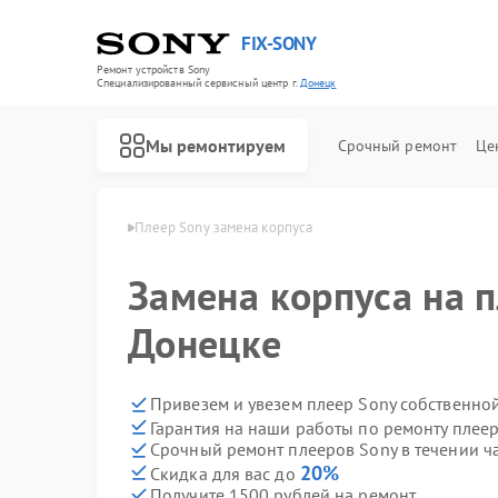
FIX-SONY
Ремонт устройств Sony
Специализированный cервисный центр г.
Донецк
Мы ремонтируем
Срочный ремонт
Це
ров Sony в Донецке
Плеер Sony замена корпуса
Замена корпуса на п
Донецке
Привезем и увезем плеер Sony собственно
Гарантия на наши работы по ремонту плее
Срочный ремонт плееров Sony в течении ч
20%
Скидка для вас до
Получите 1500 рублей на ремонт
Ремонт игровых приставок Sony
Ремонт акустических систем Sony
Ремонт проигрывателей винила Sony
Ремонт микшерных пультов Sony
Ремонт домашних кинотеатров Sony
Ремонт видеорекордеров Sony