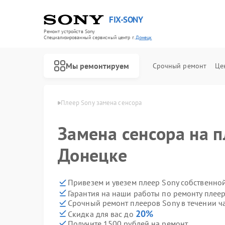
FIX-SONY
Ремонт устройств Sony
Специализированный cервисный центр г.
Донецк
Мы ремонтируем
Срочный ремонт
Це
ров Sony в Донецке
Плеер Sony замена сенсора
Замена сенсора на п
Донецке
Привезем и увезем плеер Sony собственно
Гарантия на наши работы по ремонту плее
Срочный ремонт плееров Sony в течении ч
20%
Скидка для вас до
Получите 1500 рублей на ремонт
Ремонт игровых приставок Sony
Ремонт акустических систем Sony
Ремонт проигрывателей винила Sony
Ремонт микшерных пультов Sony
Ремонт домашних кинотеатров Sony
Ремонт видеорекордеров Sony