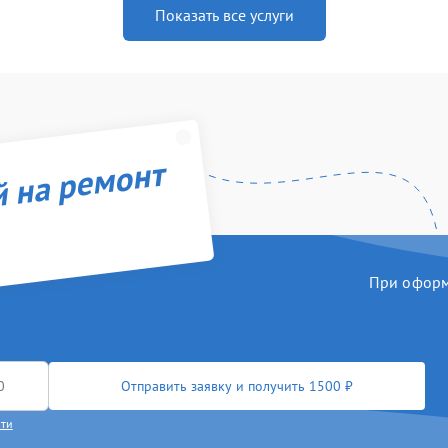
Показать все услуги
й на ремонт
При оформл
Отправить заявку и получить 1500 ₽
сти