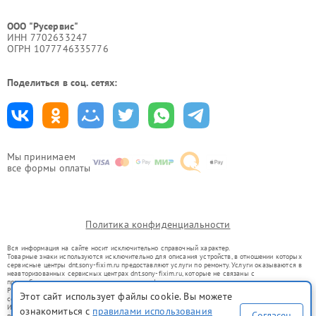
ООО "Русервис"
ИНН 7702633247
ОГРН 1077746335776
Поделиться в соц. сетях:
Мы принимаем
все формы оплаты
Политика конфиденциальности
Вся информация на сайте носит исключительно справочный характер.
Товарные знаки используются исключительно для описания устройств, в отношении которых
сервисные центры dnt.sony-fixim.ru предоставляют услуги по ремонту. Услуги оказываются в
неавторизованных сервисных центрах dnt.sony-fixim.ru, которые не связаны с
правообладателями товарных знаков или их официальными представителями.
Ремонт осуществляется для устройств, уже введенных в гражданский оборот в соответствии
Этот сайт использует файлы cookie. Вы можете
со статьей 1487 ГК РФ.
Использование товарных знаков не преследует цели индивидуализации услуг или введения
ознакомиться с
правилами использования
Согласен
потребителей в заблуждение, а служит для информирования о предоставляемых услугах по