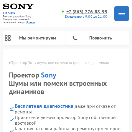
+7 (863) 276-88-95
FIX-SONY
Ежедневно с 9:00 до 21:00
Ремонт устройств Sony
Специализированный
cервисный центр г.
Донецк
Мы ремонтируем
Позвонить
нецке
Проектор Sony шумы или помехи встроенных динамиков
Проектор
Sony
Шумы или помехи встроенных
динамиков
Бесплатная диагностика
даже при отказе от
ремонта
Привезем и увезем проектор Sony собственной
Ремонт проигрывателей винила Sony
Ремонт акустических систем Sony
Ремонт микшерных пультов Sony
Ремонт игровых приставок Sony
Ремонт домашних кинотеатров Sony
доставкой
Гарантия на наши работы по ремонту проекторов