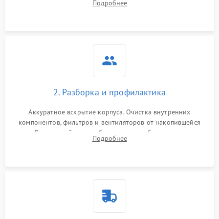
Подробнее
системы охлаждения по уровню шума вентиляторов.
2. Разборка и профилактика
Аккуратное вскрытие корпуса. Очистка внутренних
компонентов, фильтров и вентиляторов от накопившейся
пыли. Визуальный осмотр блока питания, балласта лампы и
Подробнее
материнской платы на наличие прогаров или вздутых
элементов.