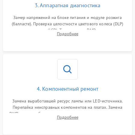
3. Аппаратная диагностика
Замер напряжений на блоке питания и модуле розжига
(балласте). Проверка целостности цветового колеса (DLP)
или поляризаторов (LCD). Тестирование DMD-чипа, датчиков
Подробнее
температуры и оптопар с помощью мультиметра и
осциллографа.
4. Компонентный ремонт
Замена выработавшей ресурс лампы или LED-источника.
Перепайка неисправных компонентов на платах. Замена
DMD-чипа при битых пикселях, установка нового цветового
Подробнее
колеса или восстановление сгоревших поляризационных
пленок.