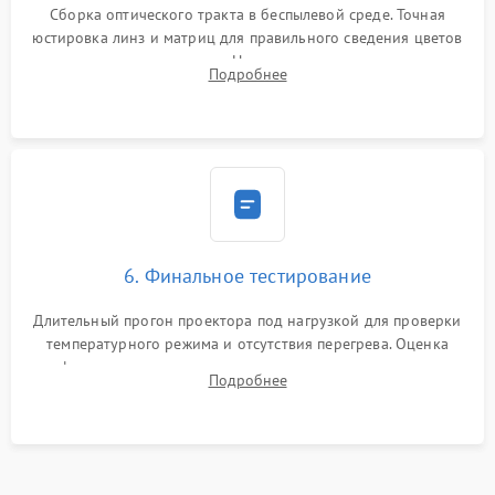
Сборка оптического тракта в беспылевой среде. Точная
юстировка линз и матриц для правильного сведения цветов
и устранения размытия. Надежное подключение всех
Подробнее
шлейфов, установка датчиков и закрытие корпуса
устройства.
6. Финальное тестирование
Длительный прогон проектора под нагрузкой для проверки
температурного режима и отсутствия перегрева. Оценка
фокуса, контрастности и цветопередачи на тестовых
Подробнее
таблицах. Проверка работы всех видеовходов и кнопок
управления.