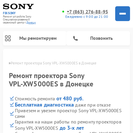
+7 (863) 276-88-95
FIX-SONY
Ежедневно с 9:00 до 21:00
Ремонт устройств Sony
Специализированный
cервисный центр г.
Донецк
Мы ремонтируем
Позвонить
нецке
Ремонт проектора Sony VPL‑XW5000ES в Донецке
Ремонт проектора Sony
VPL‑XW5000ES в Донецке
от 480 руб.
Стоимость ремонта
Бесплатная диагностика
даже при отказе
Привезем и увезем проектор Sony VPL‑XW5000ES
сами
Ремонт проигрывателей винила Sony
Ремонт акустических систем Sony
Ремонт микшерных пультов Sony
Ремонт игровых приставок Sony
Ремонт домашних кинотеатров Sony
Гарантия на наши работы по ремонту проекторов
до 3-х лет
Sony VPL‑XW5000ES