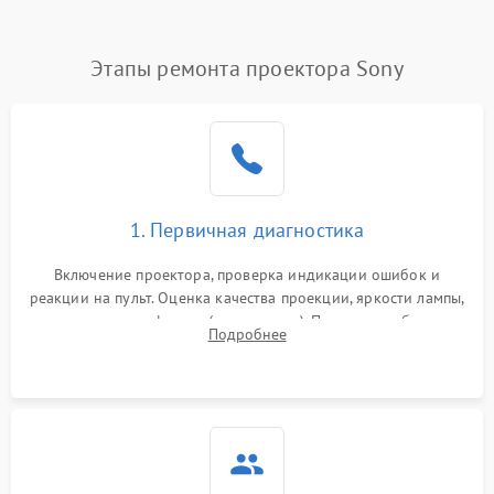
(image retention)
Нестабильная яркость или
Этапы ремонта проектора Sony
4000 ₽
Подробнее →
контраст
Неравномерная подсветка
4500 ₽
Подробнее →
экрана
Не работает
автоматическая коррекция
3000 ₽
Подробнее →
1. Первичная диагностика
трапеции (Keystone)
Включение проектора, проверка индикации ошибок и
Проблемы с
реакции на пульт. Оценка качества проекции, яркости лампы,
масштабированием
3500 ₽
Подробнее →
наличия артефактов (точки, пятна). Проверка работы
изображения
Подробнее
системы охлаждения по уровню шума вентиляторов.