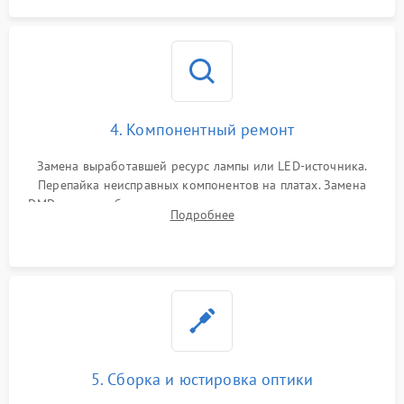
4. Компонентный ремонт
Замена выработавшей ресурс лампы или LED-источника.
Перепайка неисправных компонентов на платах. Замена
DMD-чипа при битых пикселях, установка нового цветового
Подробнее
колеса или восстановление сгоревших поляризационных
пленок.
5. Сборка и юстировка оптики