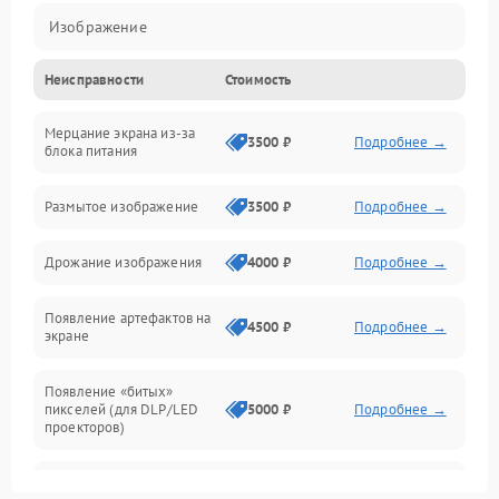
Изображение
Неисправности
Стоимость
Лампа подсветки
Мерцание экрана из-за
Неисправность управления и интерфейсов
3500 ₽
Подробнее →
блока питания
Прочие неисправности
Размытое изображение
3500 ₽
Подробнее →
Режим работы
Дрожание изображения
4000 ₽
Подробнее →
Неисправность звука
Появление артефактов на
4500 ₽
Подробнее →
экране
Появление «битых»
пикселей (для DLP/LED
5000 ₽
Подробнее →
проекторов)
Залипание изображения
4500 ₽
Подробнее →