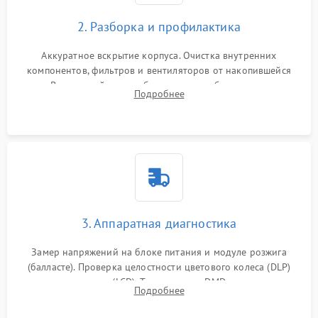
2. Разборка и профилактика
Аккуратное вскрытие корпуса. Очистка внутренних
компонентов, фильтров и вентиляторов от накопившейся
пыли. Визуальный осмотр блока питания, балласта лампы и
Подробнее
материнской платы на наличие прогаров или вздутых
элементов.
3. Аппаратная диагностика
Замер напряжений на блоке питания и модуле розжига
(балласте). Проверка целостности цветового колеса (DLP)
или поляризаторов (LCD). Тестирование DMD-чипа, датчиков
Подробнее
температуры и оптопар с помощью мультиметра и
осциллографа.