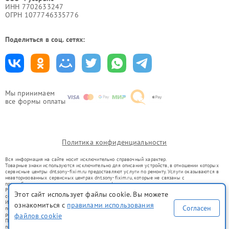
ИНН 7702633247
ОГРН 1077746335776
Поделиться в соц. сетях:
Мы принимаем
все формы оплаты
Политика конфиденциальности
Вся информация на сайте носит исключительно справочный характер.
Товарные знаки используются исключительно для описания устройств, в отношении которых
сервисные центры dnt.sony-fixim.ru предоставляют услуги по ремонту. Услуги оказываются в
неавторизованных сервисных центрах dnt.sony-fixim.ru, которые не связаны с
правообладателями товарных знаков или их официальными представителями.
Ремонт осуществляется для устройств, уже введенных в гражданский оборот в соответствии
Этот сайт использует файлы cookie. Вы можете
со статьей 1487 ГК РФ.
Использование товарных знаков не преследует цели индивидуализации услуг или введения
ознакомиться с
правилами использования
Согласен
потребителей в заблуждение, а служит для информирования о предоставляемых услугах по
файлов cookie
ремонту техники указанных брендов.
Представленная на сайте информация не является публичной офертой, определяемой
положениями Статьи 437(2) Гражданского кодекса РФ