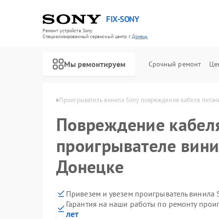
FIX-SONY
Ремонт устройств Sony
Специализированный cервисный центр г.
Донецк
Мы ремонтируем
Срочный ремонт
Це
ила Sony в Донецке
Проигрыватель винила Sony повреждение кабеля питан
Повреждение кабеля
проигрывателе вини
Донецке
Привезем и увезем проигрыватель винила 
Гарантия на наши работы по ремонту прои
лет
Ремонт игровых приставок Sony
Ремонт акустических систем Sony
Ремонт микшерных пультов Sony
Ремонт домашних кинотеатров Sony
Ремонт видеорекордеров Sony