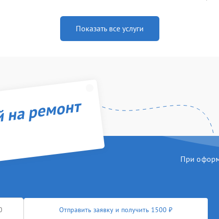
Показать все услуги
й на ремонт
При оформл
Отправить заявку и получить 1500 ₽