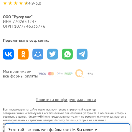
4.9-5.0
ООО "Русервис"
ИНН 7702633247
ОГРН 1077746335776
Поделиться в соц. сетях:
Мы принимаем
все формы оплаты
Политика конфиденциальности
Вся информация на сайте носит исключительно справочный характер.
Товарные знаки используются исключительно для описания устройств, в отношении которых
сервисные центры dnt.sony-fixim.ru предоставляют услуги по ремонту. Услуги оказываются в
неавторизованных сервисных центрах dnt.sony-fixim.ru, которые не связаны с
правообладателями товарных знаков или их официальными представителями.
Ремонт осуществляется для устройств, уже введенных в гражданский оборот в соответствии
Этот сайт использует файлы cookie. Вы можете
со статьей 1487 ГК РФ.