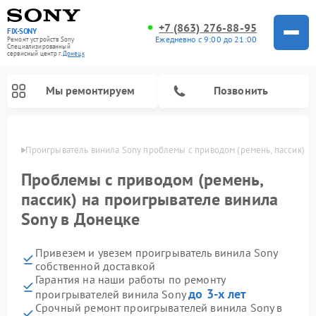
+7 (863) 276-88-95
FIX-SONY
Ежедневно с 9:00 до 21:00
Ремонт устройств Sony
Специализированный
cервисный центр г.
Донецк
Мы ремонтируем
Позвонить
нецке
Проигрыватель винила Sony проблемы с приводом (ремень, пассик)
Проблемы с приводом (ремень,
пассик) на проигрывателе винила
Sony в Донецке
Привезем и увезем проигрыватель винила Sony
собственной доставкой
Гарантия на наши работы по ремонту
Ремонт микшерных пультов Sony
Ремонт игровых приставок Sony
Ремонт акустических систем Sony
Ремонт домашних кинотеатров Sony
до 3-х лет
проигрывателей винила Sony
Срочный ремонт проигрывателей винила Sony в