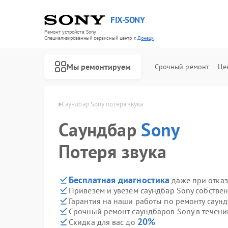
FIX-SONY
Ремонт устройств Sony
Специализированный cервисный центр г.
Донецк
Мы ремонтируем
Срочный ремонт
Це
аров Sony в Донецке
Саундбар Sony потеря звука
Саундбар
Sony
Потеря звука
Бесплатная диагностика
даже при отказ
Привезем и увезем саундбар Sony собстве
Гарантия на наши работы по ремонту саун
Срочный ремонт саундбаров Sony в течени
20%
Скидка для вас до
Ремонт игровых приставок Sony
Ремонт акустических систем Sony
Ремонт проигрывателей винила Sony
Ремонт микшерных пультов Sony
Ремонт домашних кинотеатров Sony
Ремонт видеорекордеров Sony