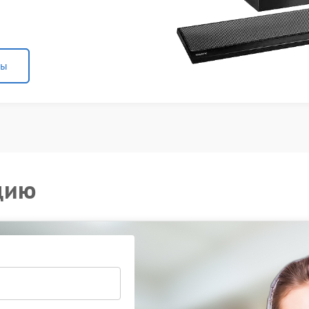
ны
цию