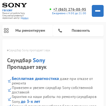
+7 (863) 276-88-95
FIX-SONY
Ежедневно с 9:00 до 21:00
Ремонт устройств Sony
Специализированный
cервисный центр г.
Донецк
Мы ремонтируем
Позвонить
нецке
Саундбар Sony пропадает звук
Саундбар
Sony
Пропадает звук
Бесплатная диагностика
даже при отказе от
ремонта
Привезем и увезем саундбар Sony собственной
доставкой
Ремонт проигрывателей винила Sony
Ремонт микшерных пультов Sony
Ремонт игровых приставок Sony
Ремонт акустических систем Sony
Ремонт домашних кинотеатров Sony
Гарантия на наши работы по ремонту саундбаров
до 3-х лет
Sony