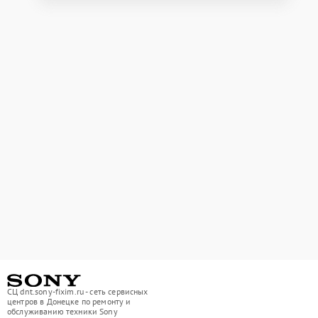
СЦ dnt.sony-fixim.ru - сеть сервисных
центров в Донецке по ремонту и
обслуживанию техники Sony