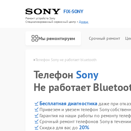
FIX-SONY
Ремонт устройств Sony
Специализированный cервисный центр г.
Донецк
Мы ремонтируем
Срочный ремонт
Це
нов Sony в Донецке
Телефон Sony не работает bluetooth
Телефон
Sony
Не работает Bluetoo
Бесплатная диагностика
даже при отказ
Привезем и увезем телефон Sony собствен
Гарантия на наши работы по ремонту теле
Срочный ремонт телефонов Sony в течении
20%
Скидка для вас до
Ремонт игровых приставок Sony
Ремонт акустических систем Sony
Ремонт проигрывателей винила Sony
Ремонт микшерных пультов Sony
Ремонт домашних кинотеатров Sony
Ремонт видеорекордеров Sony