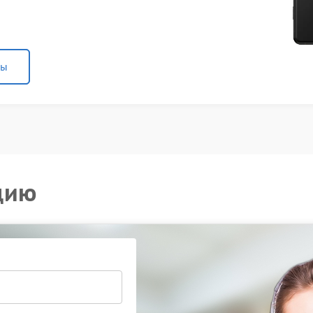
ны
цию