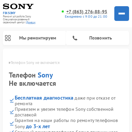
+7 (863) 276-88-95
FIX-SONY
Ежедневно с 9:00 до 21:00
Ремонт устройств Sony
Специализированный
cервисный центр г.
Донецк
Мы ремонтируем
Позвонить
нецке
Телефон Sony не включается
Телефон
Sony
Не включается
Бесплатная диагностика
даже при отказе от
ремонта
Привезем и увезем телефон Sony собственной
доставкой
Ремонт проигрывателей винила Sony
Ремонт игровых приставок Sony
Ремонт акустических систем Sony
Ремонт микшерных пультов Sony
Ремонт домашних кинотеатров Sony
Гарантия на наши работы по ремонту телефонов
до 3-х лет
Sony