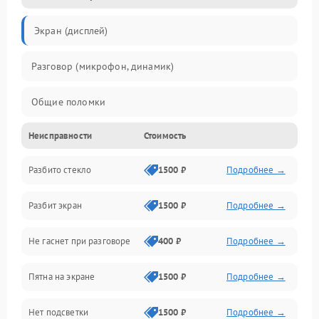
Экран (дисплей)
Разговор (микрофон, динамик)
Общие поломки
Неисправности
Стоимость
Проблемы связи
Разбито стекло
1500 ₽
Подробнее →
Камеры
Разбит экран
1500 ₽
Подробнее →
Проблемы с дисплеем и сенсором
Не гаснет при разговоре
400 ₽
Подробнее →
Зарядка
Пятна на экране
1500 ₽
Подробнее →
Проблемы с питанием, зарядкой и аккумулятором
Нет подсветки
1500 ₽
Подробнее →
Проблемы с работой системы, корпусом и другие