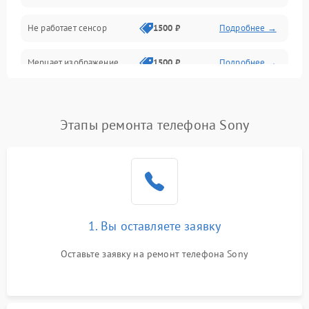
Не работает сенсор
1500 ₽
Подробнее →
Мерцает изображение
1500 ₽
Подробнее →
Не работает 3D Touch
2400 ₽
Подробнее →
Этапы ремонта телефона Sony
Не работает Face ID
4000 ₽
Подробнее →
1. Вы оставляете заявку
Оставьте заявку на ремонт телефона Sony