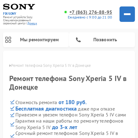
+7 (863) 276-88-95
FIX-SONY
Ежедневно с 9:00 до 21:00
Ремонт устройств Sony
Специализированный
cервисный центр г.
Донецк
Мы ремонтируем
Позвонить
нецке
Ремонт телефона Sony Xperia 5 IV в Донецке
Ремонт телефона Sony Xperia 5 IV в
Донецке
от 180 руб.
Стоимость ремонта
Бесплатная диагностика
даже при отказе
Привезем и увезем телефон Sony Xperia 5 IV сами
Гарантия на наши работы по ремонту телефонов
Ремонт проигрывателей винила Sony
Ремонт игровых приставок Sony
Ремонт акустических систем Sony
Ремонт микшерных пультов Sony
Ремонт домашних кинотеатров Sony
до 3-х лет
Sony Xperia 5 IV
Срочный ремонт телефонов Sony Xperia 5 IV в