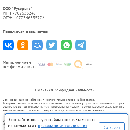
ООО "Русервис"
ИНН 7702633247
ОГРН 1077746335776
Поделиться в соц. сетях:
Мы принимаем
все формы оплаты
Политика конфиденциальности
Вся информация на сайте носит исключительно справочный характер.
Товарные знаки используются исключительно для описания устройств, в отношении которых
сервисные центры dnt.sony-fixim.ru предоставляют услуги по ремонту. Услуги оказываются в
неавторизованных сервисных центрах dnt.sony-fixim.ru, которые не связаны с
правообладателями товарных знаков или их официальными представителями.
Ремонт осуществляется для устройств, уже введенных в гражданский оборот в соответствии
Этот сайт использует файлы cookie. Вы можете
со статьей 1487 ГК РФ.
Использование товарных знаков не преследует цели индивидуализации услуг или введения
ознакомиться с
правилами использования
Согласен
потребителей в заблуждение, а служит для информирования о предоставляемых услугах по