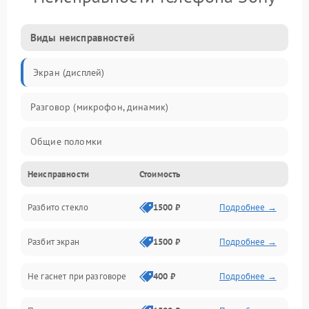
Виды неисправностей
Экран (дисплей)
Разговор (микрофон, динамик)
Общие поломки
Неисправности
Стоимость
Проблемы связи
Разбито стекло
1500 ₽
Подробнее →
Камеры
Разбит экран
1500 ₽
Подробнее →
Проблемы с дисплеем и сенсором
Не гаснет при разговоре
400 ₽
Подробнее →
Зарядка