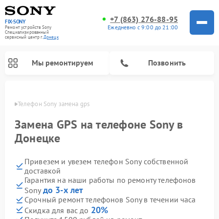
+7 (863) 276-88-95
FIX-SONY
Ежедневно с 9:00 до 21:00
Ремонт устройств Sony
Специализированный
cервисный центр г.
Донецк
Мы ремонтируем
Позвонить
нецке
Телефон Sony замена gps
Замена GPS на телефоне Sony в
Донецке
Привезем и увезем телефон Sony собственной
доставкой
Гарантия на наши работы по ремонту телефонов
до 3-х лет
Sony
Ремонт проигрывателей винила Sony
Ремонт игровых приставок Sony
Ремонт акустических систем Sony
Ремонт микшерных пультов Sony
Ремонт домашних кинотеатров Sony
Срочный ремонт телефонов Sony в течении часа
20%
Скидка для вас до