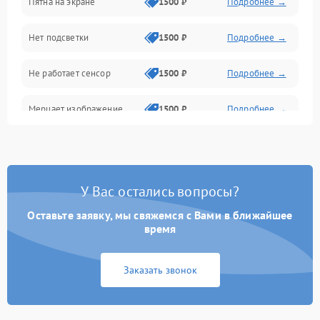
Пятна на экране
1500 ₽
Подробнее →
Проблемы с питанием, зарядкой и аккумулятором
Нет подсветки
1500 ₽
Подробнее →
Проблемы с работой системы, корпусом и другие
Не работает сенсор
1500 ₽
Подробнее →
Мерцает изображение
1500 ₽
Подробнее →
Не работает 3D Touch
2400 ₽
Подробнее →
Не работает Face ID
4000 ₽
Подробнее →
У Вас остались вопросы?
Оставьте заявку, мы свяжемся с Вами в ближайшее
время
Заказать звонок