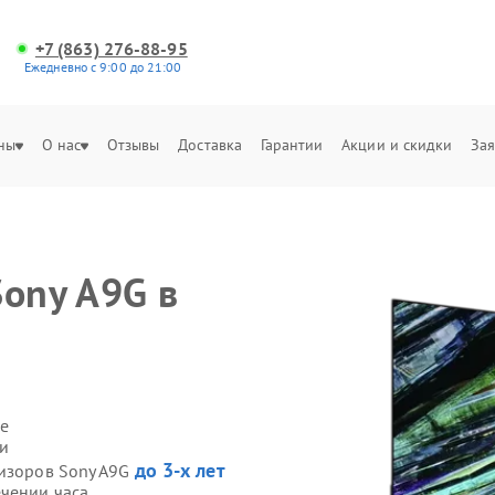
+7 (863) 276-88-95
Ежедневно с 9:00 до 21:00
ны
О нас
Отзывы
Доставка
Гарантии
Акции и скидки
Зая
Sony A9G в
е
ми
до 3-х лет
визоров Sony A9G
ечении часа