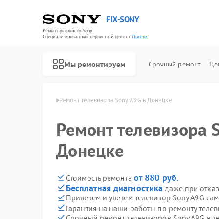
FIX-SONY
Ремонт устройств Sony
Специализированный cервисный центр г.
Донецк
Мы ремонтируем
Срочный ремонт
Це
ров Sony в Донецке
Ремонт телевизора Sony A9G в Донецке
Ремонт телевизора 
Донецке
от 880 руб.
Стоимость ремонта
Бесплатная диагностика
даже при отказ
Привезем и увезем телевизор Sony A9G са
Гарантия на наши работы по ремонту теле
Срочный ремонт телевизоров Sony A9G в т
Ремонт игровых приставок Sony
Ремонт акустических систем Sony
Ремонт проигрывателей винила Sony
Ремонт микшерных пультов Sony
Ремонт домашних кинотеатров Sony
Ремонт видеорекордеров Sony