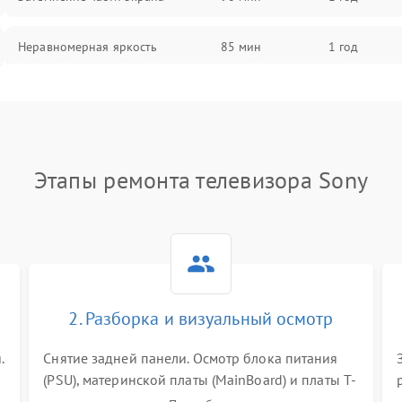
Неравномерная яркость
85 мин
1 год
Выгорание матрицы
90 мин
1 год
Этапы ремонта телевизора Sony
2. Разборка и визуальный осмотр
.
Снятие задней панели. Осмотр блока питания
(PSU), материнской платы (MainBoard) и платы T-
Con на вздутые конденсаторы, прогары,