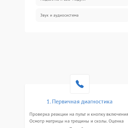
Звук и аудиосистема
Сигнал и приём каналов
Разъёмы и интерфейсы
Механические повреждения
Программное обеспечение
Корпус и механика
1. Первичная диагностика
Пульт и управление
Проверка реакции на пульт и кнопку включения
Осмотр матрицы на трещины и сколы. Оценка
Сеть и подключения
звука, наличия подсветки и индикаторов