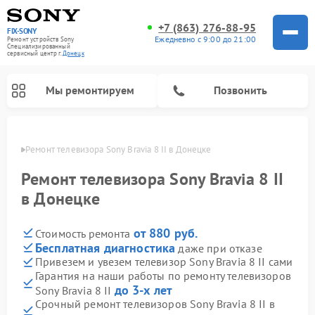
+7 (863) 276-88-95
FIX-SONY
Ежедневно с 9:00 до 21:00
Ремонт устройств Sony
Специализированный
cервисный центр г.
Донецк
Мы ремонтируем
Позвонить
нецке
Ремонт телевизора Sony Bravia 8 II в Донецке
Ремонт телевизора Sony Bravia 8 II
в Донецке
от 880 руб.
Стоимость ремонта
Бесплатная диагностика
даже при отказе
Привезем и увезем телевизор Sony Bravia 8 II сами
Гарантия на наши работы по ремонту телевизоров
Ремонт проигрывателей винила Sony
Ремонт микшерных пультов Sony
Ремонт игровых приставок Sony
Ремонт акустических систем Sony
Ремонт домашних кинотеатров Sony
до 3-х лет
Sony Bravia 8 II
Срочный ремонт телевизоров Sony Bravia 8 II в