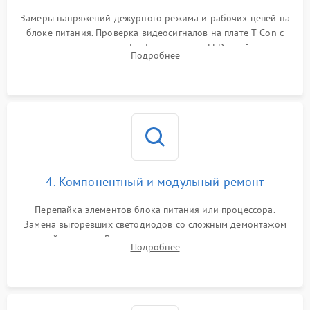
Замеры напряжений дежурного режима и рабочих цепей на
блоке питания. Проверка видеосигналов на плате T-Con с
помощью осциллографа. Тестирование LED-драйвера и
Подробнее
светодиодных планок подсветки мультиметром.
4. Компонентный и модульный ремонт
Перепайка элементов блока питания или процессора.
Замена выгоревших светодиодов со сложным демонтажом
хрупкой матрицы. Восстановление поврежденных дорожек,
Подробнее
прошивка микросхем памяти EEPROM