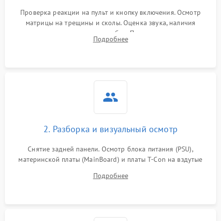
Проверка реакции на пульт и кнопку включения. Осмотр
матрицы на трещины и сколы. Оценка звука, наличия
подсветки и индикаторов ошибок. Подключение тестовых
Подробнее
источников сигнала для выявления симптомов поломки.
2. Разборка и визуальный осмотр
Снятие задней панели. Осмотр блока питания (PSU),
материнской платы (MainBoard) и платы T-Con на вздутые
конденсаторы, прогары, окисления и микротрещины.
Подробнее
Проверка надежности фиксации и целостности шлейфов.