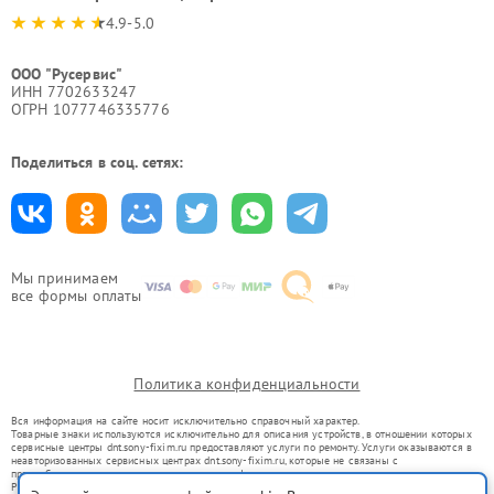
4.9-5.0
ООО "Русервис"
ИНН 7702633247
ОГРН 1077746335776
Поделиться в соц. сетях:
Мы принимаем
все формы оплаты
Политика конфиденциальности
Вся информация на сайте носит исключительно справочный характер.
Товарные знаки используются исключительно для описания устройств, в отношении которых
сервисные центры dnt.sony-fixim.ru предоставляют услуги по ремонту. Услуги оказываются в
неавторизованных сервисных центрах dnt.sony-fixim.ru, которые не связаны с
правообладателями товарных знаков или их официальными представителями.
Ремонт осуществляется для устройств, уже введенных в гражданский оборот в соответствии