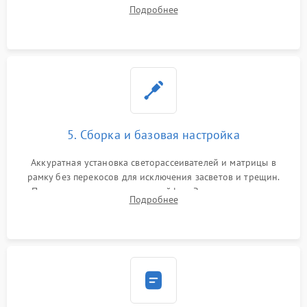
хрупкой матрицы. Восстановление поврежденных дорожек,
Подробнее
прошивка микросхем памяти EEPROM
5. Сборка и базовая настройка
Аккуратная установка светорассеивателей и матрицы в
рамку без перекосов для исключения засветов и трещин.
Подключение внутренних шлейфов. Закрытие корпуса.
Подробнее
Сброс настроек и обновление программного обеспечения.