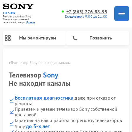
+7 (863) 276-88-95
FIX-SONY
Ежедневно с 9:00 до 21:00
Ремонт устройств Sony
Специализированный
cервисный центр г.
Донецк
Мы ремонтируем
Позвонить
нецке
Телевизор Sony не находит каналы
Телевизор
Sony
Не находит каналы
Бесплатная диагностика
даже при отказе от
ремонта
Привезем и увезем телевизор Sony собственной
доставкой
Ремонт проигрывателей винила Sony
Ремонт микшерных пультов Sony
Ремонт игровых приставок Sony
Ремонт акустических систем Sony
Ремонт домашних кинотеатров Sony
Гарантия на наши работы по ремонту телевизоров
до 3-х лет
Sony