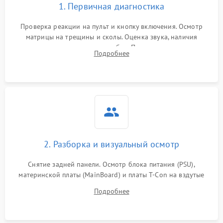
1. Первичная диагностика
Проверка реакции на пульт и кнопку включения. Осмотр
матрицы на трещины и сколы. Оценка звука, наличия
подсветки и индикаторов ошибок. Подключение тестовых
Подробнее
источников сигнала для выявления симптомов поломки.
2. Разборка и визуальный осмотр
Снятие задней панели. Осмотр блока питания (PSU),
материнской платы (MainBoard) и платы T-Con на вздутые
конденсаторы, прогары, окисления и микротрещины.
Подробнее
Проверка надежности фиксации и целостности шлейфов.