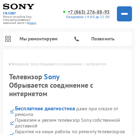
+7 (863) 276-88-95
FIX-SONY
Ежедневно с 9:00 до 21:00
Ремонт устройств Sony
Специализированный
cервисный центр г.
Донецк
Мы ремонтируем
Позвонить
нецке
Телевизор Sony обрывается соединение с интернетом
Телевизор
Sony
Обрывается соединение с
интернетом
Бесплатная диагностика
даже при отказе от
ремонта
Привезем и увезем телевизор Sony собственной
Ремонт проигрывателей винила Sony
Ремонт микшерных пультов Sony
Ремонт игровых приставок Sony
Ремонт акустических систем Sony
Ремонт домашних кинотеатров Sony
доставкой
Гарантия на наши работы по ремонту телевизоров