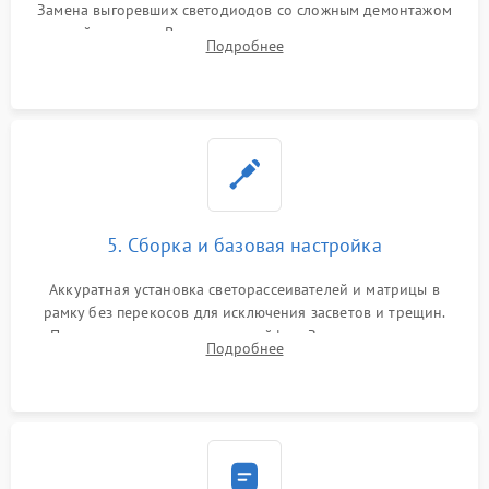
Замена выгоревших светодиодов со сложным демонтажом
хрупкой матрицы. Восстановление поврежденных дорожек,
Подробнее
прошивка микросхем памяти EEPROM
5. Сборка и базовая настройка
Аккуратная установка светорассеивателей и матрицы в
рамку без перекосов для исключения засветов и трещин.
Подключение внутренних шлейфов. Закрытие корпуса.
Подробнее
Сброс настроек и обновление программного обеспечения.