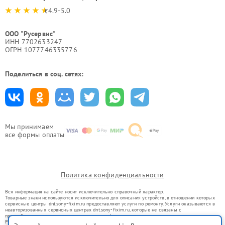
4.9-5.0
ООО "Русервис"
ИНН 7702633247
ОГРН 1077746335776
Поделиться в соц. сетях:
Мы принимаем
все формы оплаты
Политика конфиденциальности
Вся информация на сайте носит исключительно справочный характер.
Товарные знаки используются исключительно для описания устройств, в отношении которых
сервисные центры dnt.sony-fixim.ru предоставляют услуги по ремонту. Услуги оказываются в
неавторизованных сервисных центрах dnt.sony-fixim.ru, которые не связаны с
правообладателями товарных знаков или их официальными представителями.
Ремонт осуществляется для устройств, уже введенных в гражданский оборот в соответствии