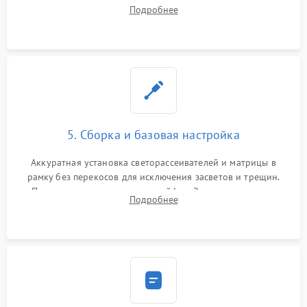
хрупкой матрицы. Восстановление поврежденных дорожек,
Подробнее
прошивка микросхем памяти EEPROM
5. Сборка и базовая настройка
Аккуратная установка светорассеивателей и матрицы в
рамку без перекосов для исключения засветов и трещин.
Подключение внутренних шлейфов. Закрытие корпуса.
Подробнее
Сброс настроек и обновление программного обеспечения.