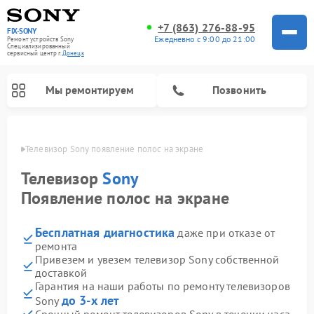
+7 (863) 276-88-95
FIX-SONY
Ежедневно с 9:00 до 21:00
Ремонт устройств Sony
Специализированный
cервисный центр г.
Донецк
Мы ремонтируем
Позвонить
нецке
Телевизор Sony появление полос на экране
Телевизор
Sony
Появление полос на экране
Бесплатная диагностика
даже при отказе от
ремонта
Привезем и увезем телевизор Sony собственной
доставкой
Ремонт проигрывателей винила Sony
Ремонт микшерных пультов Sony
Ремонт игровых приставок Sony
Ремонт акустических систем Sony
Ремонт домашних кинотеатров Sony
Гарантия на наши работы по ремонту телевизоров
до 3-х лет
Sony