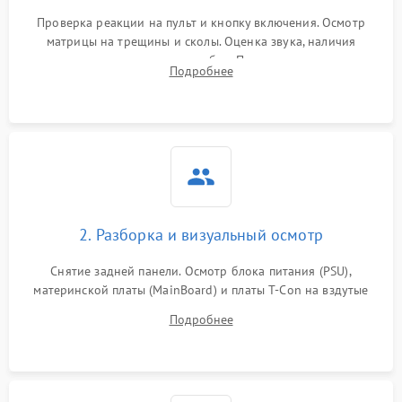
Проверка реакции на пульт и кнопку включения. Осмотр
матрицы на трещины и сколы. Оценка звука, наличия
подсветки и индикаторов ошибок. Подключение тестовых
Подробнее
источников сигнала для выявления симптомов поломки.
2. Разборка и визуальный осмотр
Снятие задней панели. Осмотр блока питания (PSU),
материнской платы (MainBoard) и платы T-Con на вздутые
конденсаторы, прогары, окисления и микротрещины.
Подробнее
Проверка надежности фиксации и целостности шлейфов.