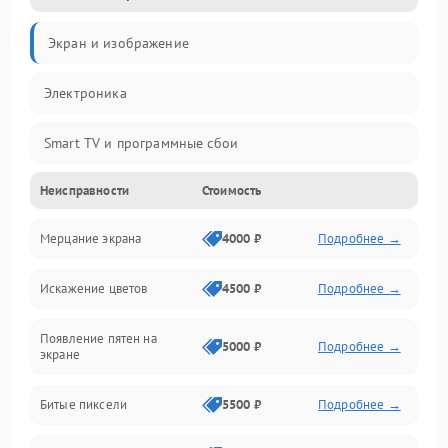
Экран и изображение
Электроника
Smart TV и программные сбои
Неисправности
Стоимость
Питание и запуск
Мерцание экрана
4000 ₽
Подробнее →
Подсветка и LED-модули
Искажение цветов
4500 ₽
Подробнее →
Звук и аудиосистема
Появление пятен на
Сигнал и приём каналов
5000 ₽
Подробнее →
экране
Разъёмы и интерфейсы
Битые пиксели
5500 ₽
Подробнее →
Механические повреждения