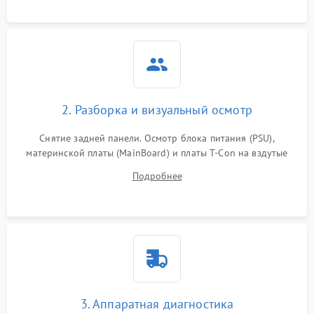
2. Разборка и визуальный осмотр
Снятие задней панели. Осмотр блока питания (PSU),
материнской платы (MainBoard) и платы T-Con на вздутые
конденсаторы, прогары, окисления и микротрещины.
Подробнее
Проверка надежности фиксации и целостности шлейфов.
3. Аппаратная диагностика