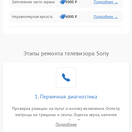
Затемнение части экрана
5000 ₽
Подробнее →
Программное обеспечение
Неравномерная яркость
4000 ₽
Подробнее →
Корпус и механика
Выгорание матрицы
6000 ₽
Подробнее →
Пульт и управление
Этапы ремонта телевизора Sony
Сеть и подключения
Аудио
Сетевая
1. Первичная диагностика
Проверка реакции на пульт и кнопку включения. Осмотр
матрицы на трещины и сколы. Оценка звука, наличия
подсветки и индикаторов ошибок. Подключение тестовых
Подробнее
источников сигнала для выявления симптомов поломки.