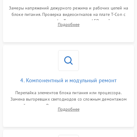
Замеры напряжений дежурного режима и рабочих цепей на
блоке питания. Проверка видеосигналов на плате T-Con с
помощью осциллографа. Тестирование LED-драйвера и
Подробнее
светодиодных планок подсветки мультиметром.
4. Компонентный и модульный ремонт
Перепайка элементов блока питания или процессора.
Замена выгоревших светодиодов со сложным демонтажом
хрупкой матрицы. Восстановление поврежденных дорожек,
Подробнее
прошивка микросхем памяти EEPROM