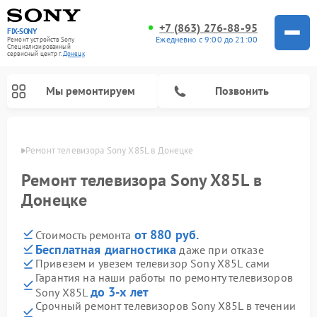
+7 (863) 276-88-95
FIX-SONY
Ежедневно с 9:00 до 21:00
Ремонт устройств Sony
Специализированный
cервисный центр г.
Донецк
Мы ремонтируем
Позвонить
нецке
Ремонт телевизора Sony X85L в Донецке
Ремонт телевизора Sony X85L в
Донецке
от 880 руб.
Стоимость ремонта
Бесплатная диагностика
даже при отказе
Привезем и увезем телевизор Sony X85L сами
Гарантия на наши работы по ремонту телевизоров
Ремонт проигрывателей винила Sony
Ремонт микшерных пультов Sony
Ремонт игровых приставок Sony
Ремонт акустических систем Sony
Ремонт домашних кинотеатров Sony
до 3-х лет
Sony X85L
Срочный ремонт телевизоров Sony X85L в течении