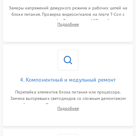
Замеры напряжений дежурного режима и рабочих цепей на
блоке питания. Проверка видеосигналов на плате T-Con с
помощью осциллографа. Тестирование LED-драйвера и
Подробнее
светодиодных планок подсветки мультиметром.
4. Компонентный и модульный ремонт
Перепайка элементов блока питания или процессора.
Замена выгоревших светодиодов со сложным демонтажом
хрупкой матрицы. Восстановление поврежденных дорожек,
Подробнее
прошивка микросхем памяти EEPROM