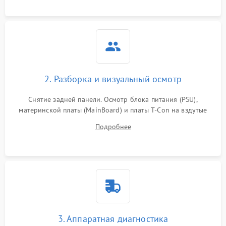
2. Разборка и визуальный осмотр
Снятие задней панели. Осмотр блока питания (PSU),
материнской платы (MainBoard) и платы T-Con на вздутые
конденсаторы, прогары, окисления и микротрещины.
Подробнее
Проверка надежности фиксации и целостности шлейфов.
3. Аппаратная диагностика