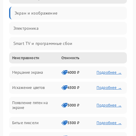
Экран и изображение
Электроника
Smart TV и программные сбои
Неисправности
Стоимость
Питание и запуск
Мерцание экрана
4000 ₽
Подробнее →
Подсветка и LED-модули
Искажение цветов
4500 ₽
Подробнее →
Звук и аудиосистема
Появление пятен на
Сигнал и приём каналов
5000 ₽
Подробнее →
экране
Разъёмы и интерфейсы
Битые пиксели
5500 ₽
Подробнее →
Механические повреждения