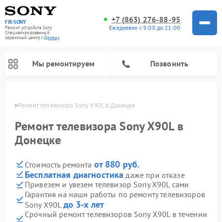
+7 (863) 276-88-95
FIX-SONY
Ежедневно с 9:00 до 21:00
Ремонт устройств Sony
Специализированный
cервисный центр г.
Донецк
Мы ремонтируем
Позвонить
нецке
Ремонт телевизора Sony X90L в Донецке
Ремонт телевизора Sony X90L в
Донецке
от 880 руб.
Стоимость ремонта
Бесплатная диагностика
даже при отказе
Привезем и увезем телевизор Sony X90L сами
Гарантия на наши работы по ремонту телевизоров
Ремонт проигрывателей винила Sony
Ремонт микшерных пультов Sony
Ремонт игровых приставок Sony
Ремонт акустических систем Sony
Ремонт домашних кинотеатров Sony
до 3-х лет
Sony X90L
Срочный ремонт телевизоров Sony X90L в течении