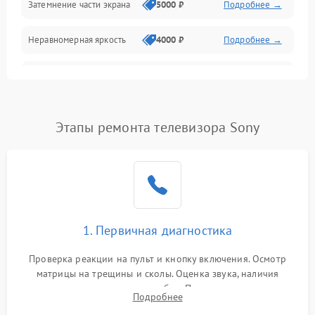
Затемнение части экрана
5000 ₽
Подробнее →
Программное обеспечение
Неравномерная яркость
4000 ₽
Подробнее →
Корпус и механика
Выгорание матрицы
6000 ₽
Подробнее →
Пульт и управление
Этапы ремонта телевизора Sony
Сеть и подключения
Аудио
Сетевая
1. Первичная диагностика
Проверка реакции на пульт и кнопку включения. Осмотр
матрицы на трещины и сколы. Оценка звука, наличия
подсветки и индикаторов ошибок. Подключение тестовых
Подробнее
источников сигнала для выявления симптомов поломки.