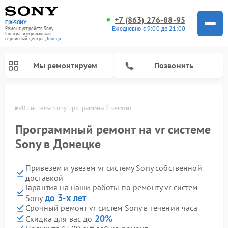
+7 (863) 276-88-95
FIX-SONY
Ежедневно с 9:00 до 21:00
Ремонт устройств Sony
Специализированный
cервисный центр г.
Донецк
Мы ремонтируем
Позвонить
нецке
VR система Sony программный ремонт
Программный ремонт на vr системе
Sony в Донецке
Привезем и увезем vr систему Sony собственной
доставкой
Гарантия на наши работы по ремонту vr систем
до 3-х лет
Sony
Ремонт микшерных пультов Sony
Ремонт проигрывателей винила Sony
Ремонт игровых приставок Sony
Ремонт акустических систем Sony
Ремонт домашних кинотеатров Sony
Срочный ремонт vr систем Sony в течении часа
20%
Скидка для вас до