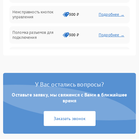
Механика
Неисправность кнопок
500 ₽
Подробнее →
управления
Поломка разъемов для
500 ₽
Подробнее →
подключения
Неисправность системы
1000 ₽
Подробнее →
звука
Повреждение проводов
500 ₽
Подробнее →
У Вас остались вопросы?
Неисправность системы
1000 ₽
Подробнее →
защиты от перегрузок
Оставьте заявку, мы свяжемся с Вами в ближайшее
время
Поломка системы
автоматического
1000 ₽
Подробнее →
Заказать звонок
отключения
Неисправность системы