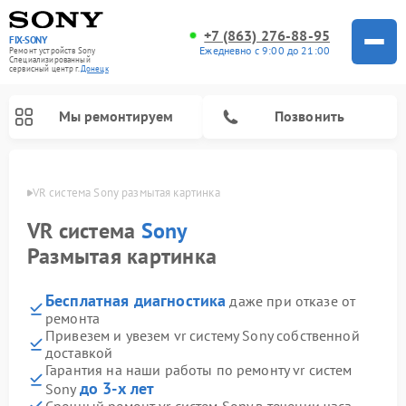
+7 (863) 276-88-95
FIX-SONY
Ежедневно с 9:00 до 21:00
Ремонт устройств Sony
Специализированный
cервисный центр г.
Донецк
Мы ремонтируем
Позвонить
нецке
VR система Sony размытая картинка
VR система
Sony
Размытая картинка
Бесплатная диагностика
даже при отказе от
ремонта
Привезем и увезем vr систему Sony собственной
доставкой
Ремонт микшерных пультов Sony
Ремонт проигрывателей винила Sony
Ремонт игровых приставок Sony
Ремонт акустических систем Sony
Ремонт домашних кинотеатров Sony
Гарантия на наши работы по ремонту vr систем
до 3-х лет
Sony