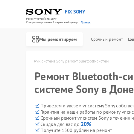
FIX-SONY
Ремонт устройств Sony
Специализированный cервисный центр г.
Донецк
Мы ремонтируем
Срочный ремонт
Це
стем Sony в Донецке
VR система Sony ремонт bluetooth-систем
Ремонт Bluetooth-си
системе Sony в Дон
Привезем и увезем vr систему Sony собств
Гарантия на наши работы по ремонту vr си
Срочный ремонт vr систем Sony в течении 
20%
Скидка для вас до
Получите 1500 рублей на ремонт
Ремонт игровых приставок Sony
Ремонт акустических систем Sony
Ремонт проигрывателей винила Sony
Ремонт микшерных пультов Sony
Ремонт домашних кинотеатров Sony
Ремонт видеорекордеров Sony