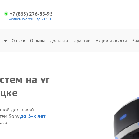
+7 (863) 276-88-95
Ежедневно с 9:00 до 21:00
ны
О нас
Отзывы
Доставка
Гарантии
Акции и скидки
Зая
стем на vr
ецке
енной доставкой
до 3-х лет
стем Sony
часа