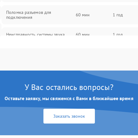
Поломка разъемов для
60 мин
1 год
подключения
Неисправность системы звука
60 мин
1 год
Повреждение проводов
60 мин
1 год
Неисправность системы защиты от
60 мин
1 год
перегрузок
У Вас остались вопросы?
Поломка системы автоматического
60 мин
1 год
отключения
Оставьте заявку, мы свяжемся с Вами в ближайшее время
Неисправность системы защиты от
60 мин
1 год
Заказать звонок
короткого замыкания
Повреждение системы защиты от