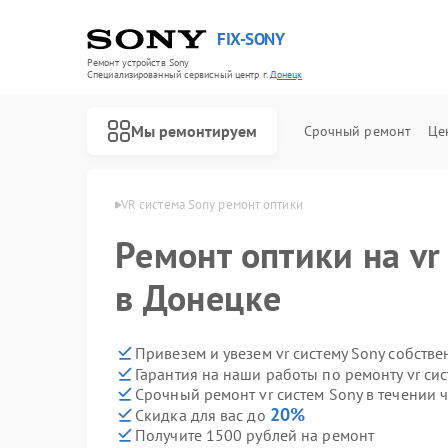
FIX-SONY
Ремонт устройств Sony
Специализированный cервисный центр г.
Донецк
Мы ремонтируем
Срочный ремонт
Це
стем Sony в Донецке
VR система Sony ремонт оптики
Ремонт оптики на vr
в Донецке
Привезем и увезем vr систему Sony собств
Гарантия на наши работы по ремонту vr си
Срочный ремонт vr систем Sony в течении 
20%
Скидка для вас до
Получите 1500 рублей на ремонт
Ремонт игровых приставок Sony
Ремонт акустических систем Sony
Ремонт проигрывателей винила Sony
Ремонт микшерных пультов Sony
Ремонт домашних кинотеатров Sony
Ремонт видеорекордеров Sony