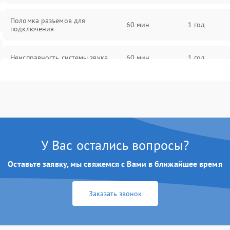
Поломка разъемов для
60 мин
1 год
подключения
Неисправность системы звука
60 мин
1 год
Повреждение проводов
60 мин
1 год
Неисправность системы защиты от
60 мин
1 год
перегрузок
У Вас остались вопросы?
Поломка системы автоматического
60 мин
1 год
отключения
Оставьте заявку, мы свяжемся с Вами в ближайшее время
Неисправность системы защиты от
60 мин
1 год
Заказать звонок
короткого замыкания
Повреждение системы защиты от