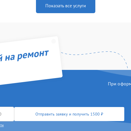
Показать все услуги
й на ремонт
При оформл
Отправить заявку и получить 1500 ₽
сти