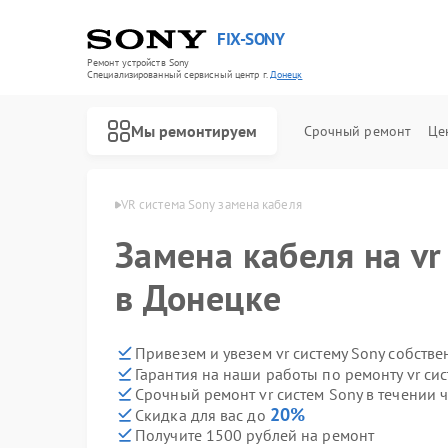
FIX-SONY
Ремонт устройств Sony
Специализированный cервисный центр г.
Донецк
Мы ремонтируем
Срочный ремонт
Це
стем Sony в Донецке
VR система Sony замена кабеля
Замена кабеля на vr
в Донецке
Привезем и увезем vr систему Sony собств
Гарантия на наши работы по ремонту vr си
Срочный ремонт vr систем Sony в течении 
20%
Скидка для вас до
Получите 1500 рублей на ремонт
Ремонт игровых приставок Sony
Ремонт акустических систем Sony
Ремонт проигрывателей винила Sony
Ремонт микшерных пультов Sony
Ремонт домашних кинотеатров Sony
Ремонт видеорекордеров Sony