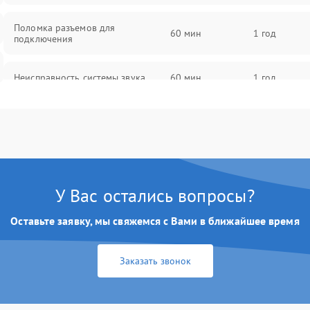
Поломка разъемов для
60 мин
1 год
подключения
Неисправность системы звука
60 мин
1 год
Повреждение проводов
60 мин
1 год
Неисправность системы защиты от
60 мин
1 год
перегрузок
У Вас остались вопросы?
Поломка системы автоматического
60 мин
1 год
отключения
Оставьте заявку, мы свяжемся с Вами в ближайшее время
Неисправность системы защиты от
60 мин
1 год
Заказать звонок
короткого замыкания
Повреждение системы защиты от