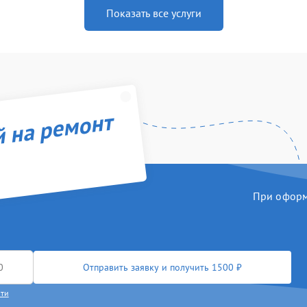
Показать все услуги
й на ремонт
При оформл
Отправить заявку и получить 1500 ₽
сти